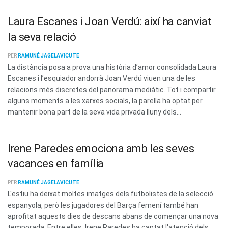
Laura Escanes i Joan Verdú: així ha canviat
la seva relació
PER
RAMUNÉ JAGELAVICUTE
La distància posa a prova una història d’amor consolidada Laura
Escanes i l’esquiador andorrà Joan Verdú viuen una de les
relacions més discretes del panorama mediàtic. Tot i compartir
alguns moments a les xarxes socials, la parella ha optat per
mantenir bona part de la seva vida privada lluny dels...
Irene Paredes emociona amb les seves
vacances en família
PER
RAMUNÉ JAGELAVICUTE
L'estiu ha deixat moltes imatges dels futbolistes de la selecció
espanyola, però les jugadores del Barça femení també han
aprofitat aquests dies de descans abans de començar una nova
temporada. Entre elles, Irene Paredes ha captat l'atenció dels