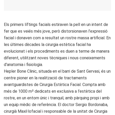
Els primers líftings facials estiraven la pell en un intent de
fer que es veiés més jove, però distorsionaven l’expressió
facial i donaven com a resultat un rostre massa artificial. En
les últimes dècades la cirurgia estètica facial ha
evolucionat i els procediments es duen a terme de manera
diferent, utilitzant noves tècniques i nous coneixements
d’anatomia i fisiologia.
Hepler Bone Clinic, situada en el barri de Sant Gervasi, és un
centre pioner en la realització de tractaments
avantguardistes de Cirurgia Estètica Facial. Compta amb
més de 1000 m² dedicats en exclusiva a l’estètica del
rostre, en un entorn únic i tranquil, amb pàrquing propi i amb
un equip mèdic de referència. El doctor Sergio Bordonaba,
cirurgià Maxil·lofacial i responsable de la unitat de Cirurgia