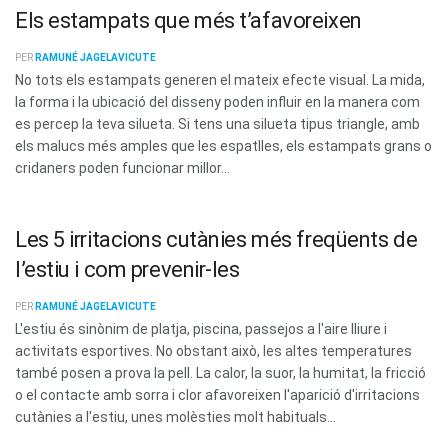
Els estampats que més t’afavoreixen
PER
RAMUNÉ JAGELAVICUTE
No tots els estampats generen el mateix efecte visual. La mida,
la forma i la ubicació del disseny poden influir en la manera com
es percep la teva silueta. Si tens una silueta tipus triangle, amb
els malucs més amples que les espatlles, els estampats grans o
cridaners poden funcionar millor...
Les 5 irritacions cutànies més freqüents de
l’estiu i com prevenir-les
PER
RAMUNÉ JAGELAVICUTE
L'estiu és sinònim de platja, piscina, passejos a l'aire lliure i
activitats esportives. No obstant això, les altes temperatures
també posen a prova la pell. La calor, la suor, la humitat, la fricció
o el contacte amb sorra i clor afavoreixen l'aparició d'irritacions
cutànies a l'estiu, unes molèsties molt habituals...