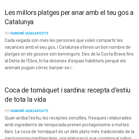
Les millors platges per anar amb el teu gos a
Catalunya
PER
RAMUNÉ JAGELAVICUTE
Cada vegada són més les persones que volen compartir les
vacances amb el seu gos, i Catalunya ofereix un bon nombre de
platges on els gossos són benvinguts. Des de la Costa Brava fins
al Delta de l'Ebre, hi ha desenes d'espais habilitats perquè els
animals puguin córrer, banyar-se i...
Coca de tomàquet i sardina: recepta d’estiu
de tota la vida
PER
RAMUNÉ JAGELAVICUTE
Quan arriba l'estiu, les receptes senzilles, fresques i elaborades
amb ingredients de temporada prenen protagonisme a moltes
llars. La coca de tomàquet és un dels plats més tradicionals de la
gastronomia mediterrània, una elaboració que combina el sabor