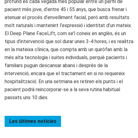
profund és cada vegada més popular entre un perfil de
pacient més jove, d’entre 45 i 55 anys, que busca frenar i
atenuar el procés d’envelliment facial, però amb resultats
molt naturals i mantenint l’expressió i identitat d’un mateix.
El Deep Plane FaceLift, com se’l coneix en anglès, és un
tipus d’intervenció que sol durar unes 3-4 hores, i es realitza
en la mateixa clínica, que compta amb un quiròfan amb la
més alta tecnologia i suites individuals, perquè pacients i
familiars puguin descansar abans i després de la
intervenció; encara que el tractament en si no requereix
hospitalització. En una setmana es retiren els punts i el
pacient podrà reincorporar-se a la seva rutina habitual
passats uns 10 dies.
Les últimes
notícies