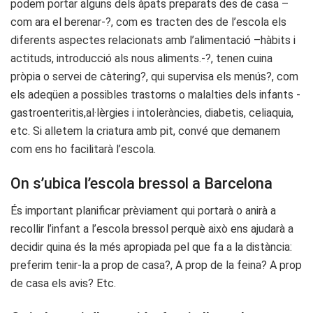
podem portar alguns dels àpats preparats des de casa –
com ara el berenar-?, com es tracten des de l’escola els
diferents aspectes relacionats amb l’alimentació –hàbits i
actituds, introducció als nous aliments.-?, tenen cuina
pròpia o servei de càtering?, qui supervisa els menús?, com
els adeqüen a possibles trastorns o malalties dels infants -
gastroenteritis,al·lèrgies i intoleràncies, diabetis, celiaquia,
etc. Si alletem la criatura amb pit, convé que demanem
com ens ho facilitarà l’escola.
On s’ubica l’escola bressol a Barcelona
És important planificar prèviament qui portarà o anirà a
recollir l’infant a l’escola bressol perquè això ens ajudarà a
decidir quina és la més apropiada pel que fa a la distància:
preferim tenir-la a prop de casa?, A prop de la feina? A prop
de casa els avis? Etc.