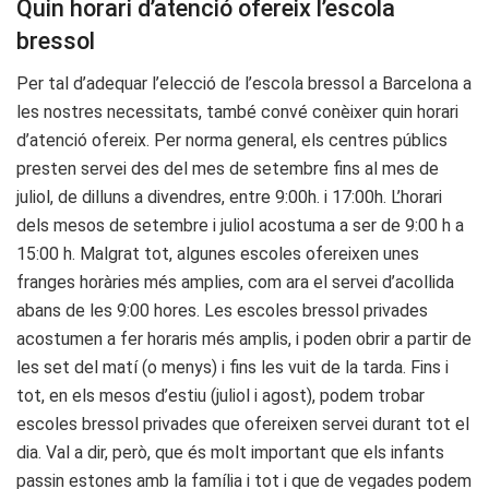
Quin horari d’atenció ofereix l’escola
bressol
Per tal d’adequar l’elecció de l’escola bressol a Barcelona a
les nostres necessitats, també convé conèixer quin horari
d’atenció ofereix. Per norma general, els centres públics
presten servei des del mes de setembre fins al mes de
juliol, de dilluns a divendres, entre 9:00h. i 17:00h. L’horari
dels mesos de setembre i juliol acostuma a ser de 9:00 h a
15:00 h. Malgrat tot, algunes escoles ofereixen unes
franges horàries més amplies, com ara el servei d’acollida
abans de les 9:00 hores. Les escoles bressol privades
acostumen a fer horaris més amplis, i poden obrir a partir de
les set del matí (o menys) i fins les vuit de la tarda. Fins i
tot, en els mesos d’estiu (juliol i agost), podem trobar
escoles bressol privades que ofereixen servei durant tot el
dia. Val a dir, però, que és molt important que els infants
passin estones amb la família i tot i que de vegades podem