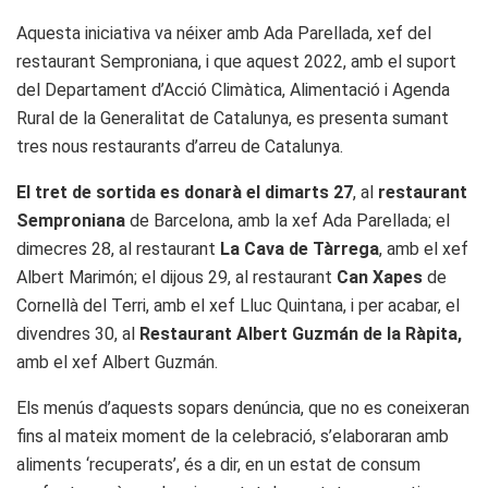
Aquesta iniciativa va néixer amb Ada Parellada, xef del
restaurant Semproniana, i que aquest 2022, amb el suport
del Departament d’Acció Climàtica, Alimentació i Agenda
Rural de la Generalitat de Catalunya, es presenta sumant
tres nous restaurants d’arreu de Catalunya.
El tret de sortida es donarà el dimarts 27
, al
restaurant
Semproniana
de Barcelona, amb la xef Ada Parellada; el
dimecres 28, al restaurant
La Cava de Tàrrega
, amb el xef
Albert Marimón; el dijous 29, al restaurant
Can Xapes
de
Cornellà del Terri, amb el xef Lluc Quintana, i per acabar, el
divendres 30, al
Restaurant Albert Guzmán de la Ràpita,
amb el xef Albert Guzmán.
Els menús d’aquests sopars denúncia, que no es coneixeran
fins al mateix moment de la celebració, s’elaboraran amb
aliments ‘recuperats’, és a dir, en un estat de consum