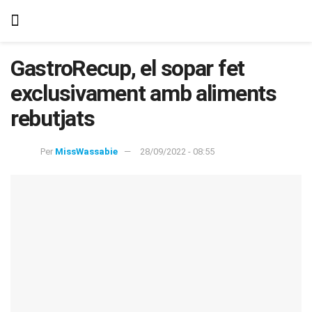
GastroRecup, el sopar fet
exclusivament amb aliments
rebutjats
Per
MissWassabie
28/09/2022 - 08:55