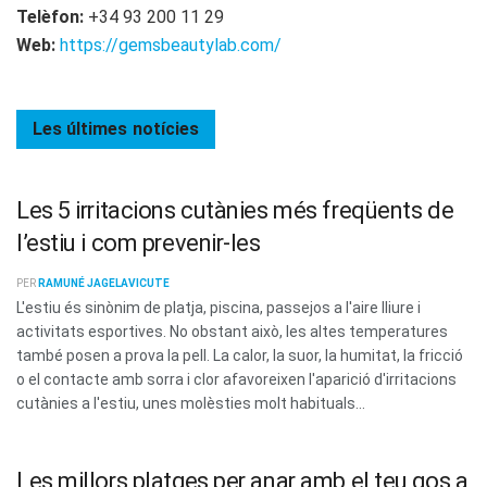
Telèfon:
+34 93 200 11 29
Web:
https://gemsbeautylab.com/
Les últimes
notícies
Les 5 irritacions cutànies més freqüents de
l’estiu i com prevenir-les
PER
RAMUNÉ JAGELAVICUTE
L'estiu és sinònim de platja, piscina, passejos a l'aire lliure i
activitats esportives. No obstant això, les altes temperatures
també posen a prova la pell. La calor, la suor, la humitat, la fricció
o el contacte amb sorra i clor afavoreixen l'aparició d'irritacions
cutànies a l'estiu, unes molèsties molt habituals...
Les millors platges per anar amb el teu gos a