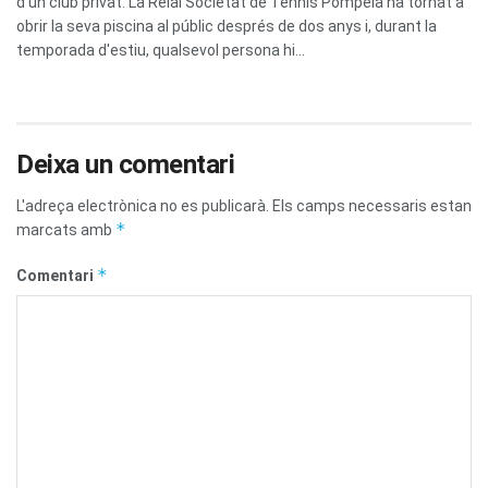
d'un club privat. La Reial Societat de Tennis Pompeia ha tornat a
obrir la seva piscina al públic després de dos anys i, durant la
temporada d'estiu, qualsevol persona hi...
Deixa un comentari
L'adreça electrònica no es publicarà.
Els camps necessaris estan
*
marcats amb
*
Comentari