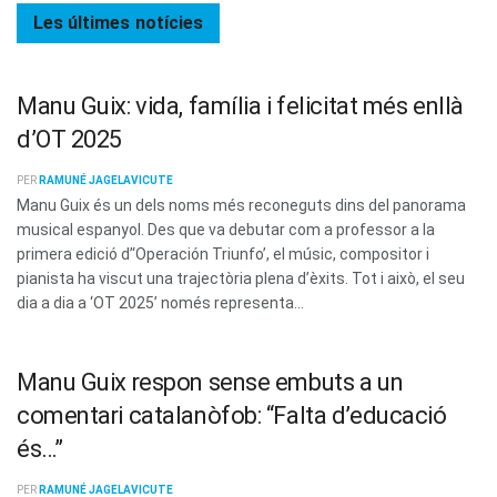
Les últimes
notícies
Manu Guix: vida, família i felicitat més enllà
d’OT 2025
PER
RAMUNÉ JAGELAVICUTE
Manu Guix és un dels noms més reconeguts dins del panorama
musical espanyol. Des que va debutar com a professor a la
primera edició d’‘Operación Triunfo’, el músic, compositor i
pianista ha viscut una trajectòria plena d’èxits. Tot i això, el seu
dia a dia a ‘OT 2025’ només representa...
Manu Guix respon sense embuts a un
comentari catalanòfob: “Falta d’educació
és…”
PER
RAMUNÉ JAGELAVICUTE