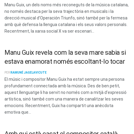
Manu Guix, un dels noms més reconeguts de la música catalana,
no només destaca per la seva trajectòria en musicals i la
direcció musical d’Operación Triunfo, sinó també per la fermesa
amb què defensa la llengua catalana i els seus valors personals.
Recentment, la xarxa social X va ser escenari...
Manu Guix revela com la seva mare sabia si
estava enamorat només escoltant-lo tocar
PER
RAMUNÉ JAGELAVICUTE
El músic i compositor Manu Guix ha estat sempre una persona
profundament connectada amb la música. Des de ben petit,
aquest llenguatge li ha servit no només com a mitjà d’expressió
artística, sinó també com una manera de canalitzar les seves
emocions. Recentment, Guix ha compartit una anècdota
emotiva que...
Amb qui està casat el compositor català