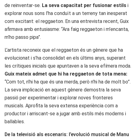
de reinventar-se.
La seva capacitat per fusionar estils
i
explorar nous sons l’ha conduït a un terreny tan inesperat
com excitant: el reggaeton. En una entrevista recent, Guix
afirmava amb entusiasme: “Ara faig reggaeton i m’encanta,
m’ho passo pipa”.
L’artista reconeix que el reggaeton és un gènere que ha
evolucionat i s’ha consolidat en els últims anys, superant
les crítiques inicials que apuntaven a la seva efímera moda.
Guix mateix admet que hi ha reggaeton de tota mena:
“Com tot, n’hi ha que és una merda, però n’hi ha de molt bo”.
La seva implicació en aquest gènere demostra la seva
passió per experimentar i explorar noves fronteres
musicals. Aprofita la seva extensa experiència com a
productor i arriscant-se a jugar amb estils més moderns i
ballables.
De la televisió als escenaris: l’evolució musical de Manu