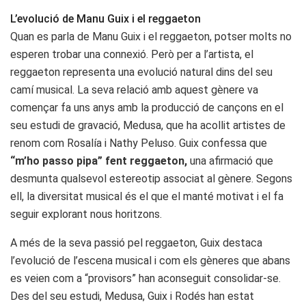
L’evolució de Manu Guix i el reggaeton
Quan es parla de Manu Guix i el reggaeton, potser molts no
esperen trobar una connexió. Però per a l’artista, el
reggaeton representa una evolució natural dins del seu
camí musical. La seva relació amb aquest gènere va
començar fa uns anys amb la producció de cançons en el
seu estudi de gravació, Medusa, que ha acollit artistes de
renom com Rosalía i Nathy Peluso. Guix confessa que
“m’ho passo pipa” fent reggaeton,
una afirmació que
desmunta qualsevol estereotip associat al gènere. Segons
ell, la diversitat musical és el que el manté motivat i el fa
seguir explorant nous horitzons.
A més de la seva passió pel reggaeton, Guix destaca
l’evolució de l’escena musical i com els gèneres que abans
es veien com a “provisors” han aconseguit consolidar-se.
Des del seu estudi, Medusa, Guix i Rodés han estat