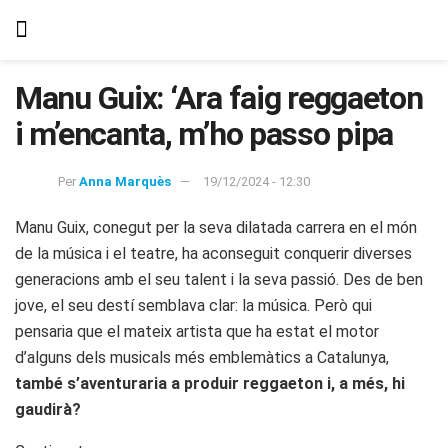
Manu Guix: ‘Ara faig reggaeton
i m’encanta, m’ho passo pipa
Per
Anna Marquès
19/12/2024 - 12:30
Manu Guix, conegut per la seva dilatada carrera en el món
de la música i el teatre, ha aconseguit conquerir diverses
generacions amb el seu talent i la seva passió. Des de ben
jove, el seu destí semblava clar: la música. Però qui
pensaria que el mateix artista que ha estat el motor
d’alguns dels musicals més emblemàtics a Catalunya,
també s’aventuraria a produir reggaeton i, a més, hi
gaudirà?