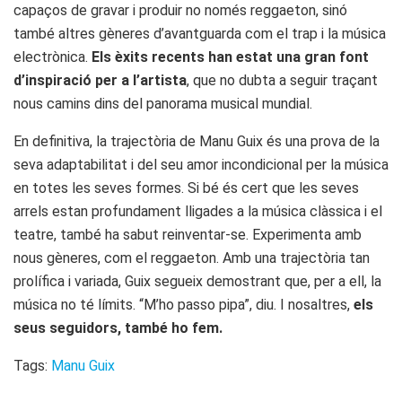
capaços de gravar i produir no només reggaeton, sinó
també altres gèneres d’avantguarda com el trap i la música
electrònica.
Els èxits recents han estat una gran font
d’inspiració per a l’artista
, que no dubta a seguir traçant
nous camins dins del panorama musical mundial.
En definitiva, la trajectòria de Manu Guix és una prova de la
seva adaptabilitat i del seu amor incondicional per la música
en totes les seves formes. Si bé és cert que les seves
arrels estan profundament lligades a la música clàssica i el
teatre, també ha sabut reinventar-se. Experimenta amb
nous gèneres, com el reggaeton. Amb una trajectòria tan
prolífica i variada, Guix segueix demostrant que, per a ell, la
música no té límits. “M’ho passo pipa”, diu. I nosaltres,
els
seus seguidors, també ho fem.
Tags:
Manu Guix