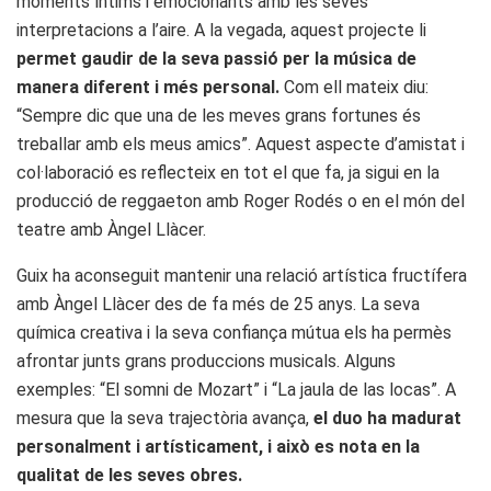
moments íntims i emocionants amb les seves
interpretacions a l’aire. A la vegada, aquest projecte li
permet gaudir de la seva passió per la música de
manera diferent i més personal.
Com ell mateix diu:
“Sempre dic que una de les meves grans fortunes és
treballar amb els meus amics”. Aquest aspecte d’amistat i
col·laboració es reflecteix en tot el que fa, ja sigui en la
producció de reggaeton amb Roger Rodés o en el món del
teatre amb Àngel Llàcer.
Guix ha aconseguit mantenir una relació artística fructífera
amb Àngel Llàcer des de fa més de 25 anys. La seva
química creativa i la seva confiança mútua els ha permès
afrontar junts grans produccions musicals. Alguns
exemples: “El somni de Mozart” i “La jaula de las locas”. A
mesura que la seva trajectòria avança,
el duo ha madurat
personalment i artísticament, i això es nota en la
qualitat de les seves obres.