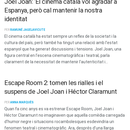
Joel Joan: ‘El cinema català vol agradar a
Espanya, però cal mantenir la nostra
identitat
PER
RAMUNÉ JAGELAVICUTE
El cinema català ha estat sempre un reflex de la societat i la
cultura del país, però també ha tingut una relació amb l’estat
espanyol que ha generat discussions i tensions. Joel Joan, una
figura central en l’escena cinematogràfica i teatral, parla
clarament de la necessitat de mantenir l’autenticitat i...
Escape Room 2: tornen les rialles i el
suspens de Joel Joan i Héctor Claramunt
PER
ANNA MARQUÈS
Quan fa cinc anys es va estrenar Escape Room, Joel Joan i
Héctor Claramunt no imaginaven que aquella comèdia carregada
d’humor negre i situacions rocambolesques esdevindria un
fenomen teatral i cinematogràfic. Ara, després d’una llarga