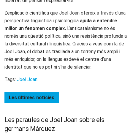
llibertat de pensar i expressar-se.
L’explicació científica que Joel Joan ofereix a través d’una
perspectiva lingüística i psicològica
ajuda a entendre
millor un fenomen complex.
L’anticatalanisme no és
només una qüestió política, sinó una resistència profunda a
la diversitat cultural i lingüística. Gràcies a veus com la de
Joel Joan, el debat es trasllada a un terreny més ampli i
més enriquidor, on la llengua esdevé el centre d’una
identitat que no es pot ni s’ha de silenciar.
Tags:
Joel Joan
Les últimes
notícies
Les paraules de Joel Joan sobre els
germans Márquez