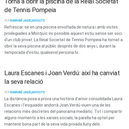
Torna a obrir la piscina de la Reial Societat
de Tennis Pompeia
PER
RAMUNÉ JAGELAVICUTE
Refrescar-se en una piscina envoltada de natura i amb vistes
privilegiades a Montjuïc és possible aquest estiu sense ser soci
d'un club privat. La Reial Societat de Tennis Pompeia ha tornat a
obrir la seva piscina al públic després de dos anys i, durant la
temporada d'estiu, qualsevol persona hi...
Laura Escanes i Joan Verdú: així ha canviat
la seva relació
PER
RAMUNÉ JAGELAVICUTE
La distància posa a prova una història d’amor consolidada Laura
Escanes i l’esquiador andorrà Joan Verdú viuen una de les
relacions més discretes del panorama mediàtic. Tot i compartir
alguns moments a les xarxes socials, la parella ha optat per
mantenir bona part de la seva vida privada lluny dels...