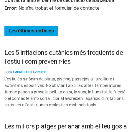
Contacta amb el centre de decoració de Barcelona
Error:
No s'ha trobat el formulari de contacte.
Les últimes
notícies
Les 5 irritacions cutànies més freqüents de
l’estiu i com prevenir-les
PER
RAMUNÉ JAGELAVICUTE
L'estiu és sinònim de platja, piscina, passejos a l'aire lliure i
activitats esportives. No obstant això, les altes temperatures
també posen a prova la pell. La calor, la suor, la humitat, la fricció
o el contacte amb sorra i clor afavoreixen l'aparició d'irritacions
cutànies a l'estiu, unes molèsties molt habituals...
Les millors platges per anar amb el teu gos a