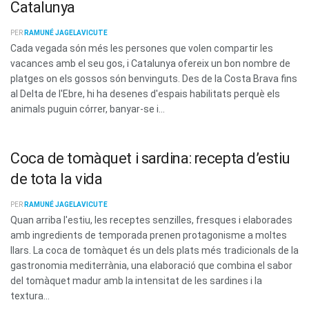
Catalunya
PER
RAMUNÉ JAGELAVICUTE
Cada vegada són més les persones que volen compartir les
vacances amb el seu gos, i Catalunya ofereix un bon nombre de
platges on els gossos són benvinguts. Des de la Costa Brava fins
al Delta de l'Ebre, hi ha desenes d'espais habilitats perquè els
animals puguin córrer, banyar-se i...
Coca de tomàquet i sardina: recepta d’estiu
de tota la vida
PER
RAMUNÉ JAGELAVICUTE
Quan arriba l'estiu, les receptes senzilles, fresques i elaborades
amb ingredients de temporada prenen protagonisme a moltes
llars. La coca de tomàquet és un dels plats més tradicionals de la
gastronomia mediterrània, una elaboració que combina el sabor
del tomàquet madur amb la intensitat de les sardines i la
textura...