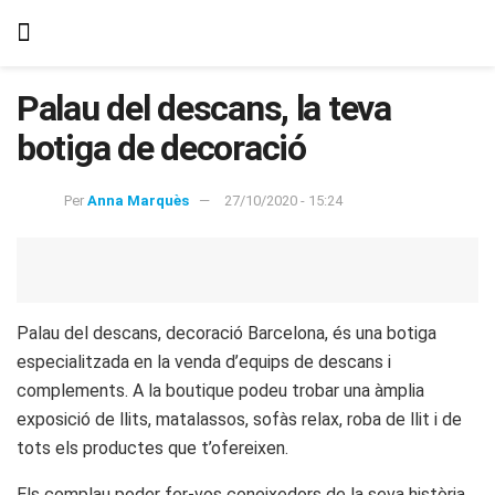
Palau del descans, la teva
botiga de decoració
Per
Anna Marquès
27/10/2020 - 15:24
Palau del descans, decoració Barcelona, és una botiga
especialitzada en la venda d’equips de descans i
complements. A la boutique podeu trobar una àmplia
exposició de llits, matalassos, sofàs relax, roba de llit i de
tots els productes que t’ofereixen.
Els complau poder fer-vos coneixedors de la seva història.