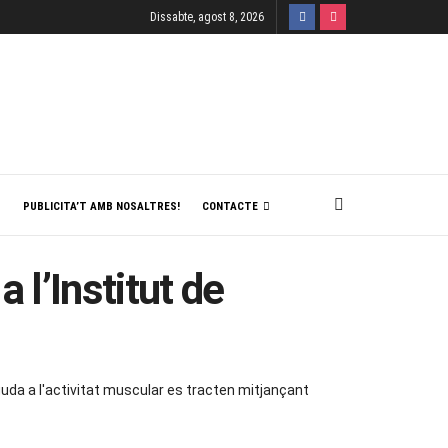
Dissabte, agost 8, 2026
T
PUBLICITA’T AMB NOSALTRES!
CONTACTE
 l’Institut de
deguda a l'activitat muscular es tracten mitjançant