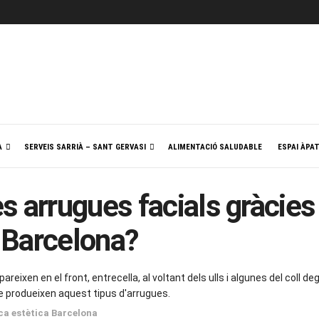
A
SERVEIS SARRIÀ – SANT GERVASI
ALIMENTACIÓ SALUDABLE
ESPAI ÀPA
 arrugues facials gràcies a
 Barcelona?
reixen en el front, entrecella, al voltant dels ulls i algunes del coll 
 produeixen aquest tipus d'arrugues.
ica estètica Barcelona