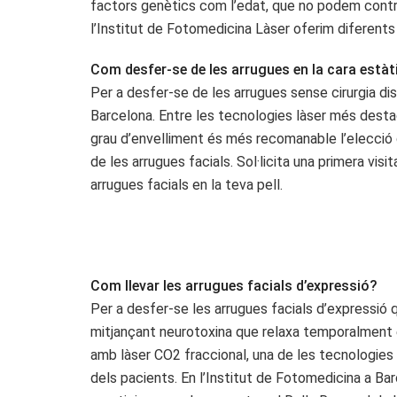
factors genètics com l’edat, que no podem controlar
l’Institut de Fotomedicina Làser oferim diferents 
Com desfer-se de les arrugues en la cara està
Per a desfer-se de les arrugues sense cirurgia d
Barcelona. Entre les tecnologies làser més destac
grau d’envelliment és més recomanable l’elecció 
de les arrugues facials. Sol·licita una primera vis
arrugues facials en la teva pell.
Com llevar les arrugues facials d’expressió?
Per a desfer-se les arrugues facials d’expressió qu
mitjançant neurotoxina que relaxa temporalment el
amb làser CO2 fraccional, una de les tecnologies 
dels pacients. En l’Institut de Fotomedicina a B