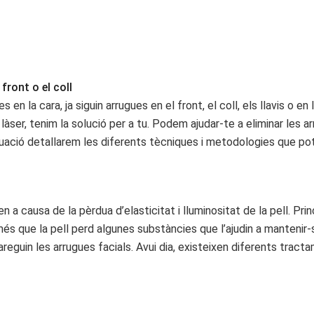
front o el coll
 la cara, ja siguin arrugues en el front, el coll, els llavis o en la
àser, tenim la solució per a tu. Podem ajudar-te a eliminar les a
nuació detallarem les diferents tècniques i metodologies que po
n a causa de la pèrdua d’elasticitat i lluminositat de la pell. Pr
 a més que la pell perd algunes substàncies que l’ajudin a manteni
eguin les arrugues facials. Avui dia, existeixen diferents tracta