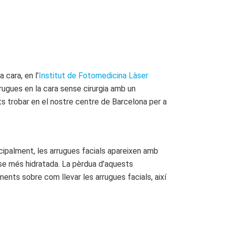
 cara, en l’
Institut de Fotomedicina Làser
rrugues en la cara sense cirurgia amb un
ts trobar en el nostre centre de Barcelona per a
incipalment, les arrugues facials apareixen amb
r-se més hidratada. La pèrdua d’aquests
ments sobre com llevar les arrugues facials, així