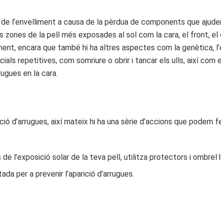
 de l’envelliment a causa de la pèrdua de components que ajuden 
 zones de la pell més exposades al sol com la cara, el front, el 
lliment, encara que també hi ha altres aspectes com la genètica, l’e
cials repetitives, com somriure o obrir i tancar els ulls, així co
rugues en la cara.
ició d’arrugues, així mateix hi ha una sèrie d’accions que podem fe
s de l’exposició solar de la teva pell, utilitza protectors i ombrel·
tada per a prevenir l’aparició d’arrugues.