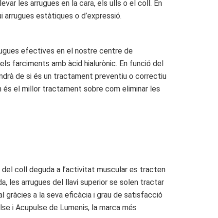
ar les arrugues en la cara, els ulls o el coll. En
ui arrugues estàtiques o d’expressió.
rugues efectives en el nostre centre de
els farciments amb àcid hialurònic. En funció del
drà de si és un tractament preventiu o correctiu
in és el millor tractament sobre com eliminar les
s del coll deguda a l’activitat muscular es tracten
 les arrugues del llavi superior se solen tractar
gràcies a la seva eficàcia i grau de satisfacció
ulse i Acupulse de Lumenis, la marca més