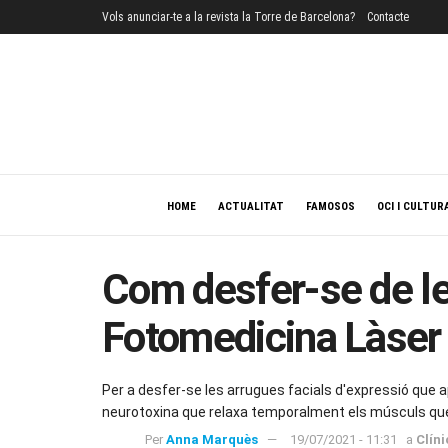
Vols anunciar-te a la revista la Torre de Barcelona?
Contacte
HOME
ACTUALITAT
FAMOSOS
OCI I CULTUR
Com desfer-se de les
Fotomedicina Làser
Per a desfer-se les arrugues facials d'expressió que apa
neurotoxina que relaxa temporalment els músculs que
Per
Anna Marquès
19/07/2021 - 11:31
a
Clín