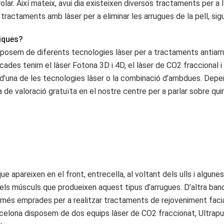
. Així mateix, avui dia existeixen diversos tractaments per a llev
tractaments amb làser per a eliminar les arrugues de la pell, sig
tiques?
isposem de diferents tecnologies làser per a tractaments antiar
ades tenim el làser Fotona 3D i 4D, el làser de CO2 fraccional i 
d’una de les tecnologies làser o la combinació d’ambdues. Depen
ita de valoració gratuïta en el nostre centre per a parlar sobre qu
e apareixen en el front, entrecella, al voltant dels ulls i algune
s músculs que produeixen aquest tipus d’arrugues. D’altra banda,
més emprades per a realitzar tractaments de rejoveniment facial 
arcelona disposem de dos equips làser de CO2 fraccionat, Ultrap