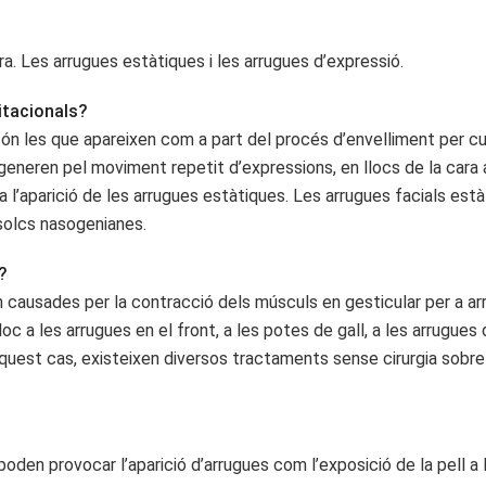
ra. Les arrugues estàtiques i les arrugues d’expressió.
itacionals?
són les que apareixen com a part del procés d’envelliment per cul
 generen pel moviment repetit d’expressions, en llocs de la cara 
a l’aparició de les arrugues estàtiques. Les arrugues facials es
 solcs nasogenianes.
?
causades per la contracció dels músculs en gesticular per a arruf
oc a les arrugues en el front, a les potes de gall, a les arrugues 
uest cas, existeixen diversos tractaments sense cirurgia sobre c
den provocar l’aparició d’arrugues com l’exposició de la pell a l