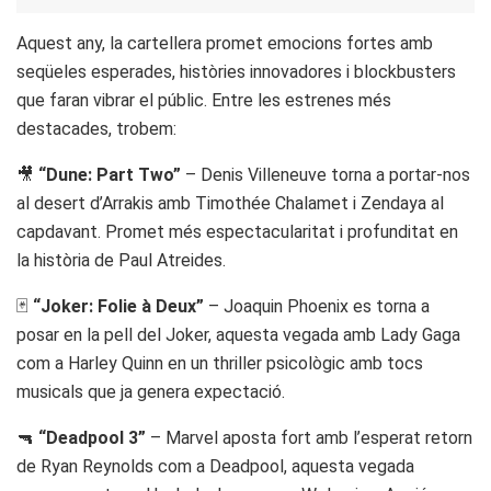
Aquest any, la cartellera promet emocions fortes amb
seqüeles esperades, històries innovadores i blockbusters
que faran vibrar el públic. Entre les estrenes més
destacades, trobem:
🎥
“Dune: Part Two”
– Denis Villeneuve torna a portar-nos
al desert d’Arrakis amb Timothée Chalamet i Zendaya al
capdavant. Promet més espectacularitat i profunditat en
la història de Paul Atreides.
🃏
“Joker: Folie à Deux”
– Joaquin Phoenix es torna a
posar en la pell del Joker, aquesta vegada amb Lady Gaga
com a Harley Quinn en un thriller psicològic amb tocs
musicals que ja genera expectació.
🔫
“Deadpool 3”
– Marvel aposta fort amb l’esperat retorn
de Ryan Reynolds com a Deadpool, aquesta vegada