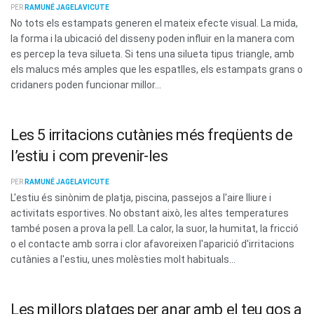
PER
RAMUNÉ JAGELAVICUTE
No tots els estampats generen el mateix efecte visual. La mida,
la forma i la ubicació del disseny poden influir en la manera com
es percep la teva silueta. Si tens una silueta tipus triangle, amb
els malucs més amples que les espatlles, els estampats grans o
cridaners poden funcionar millor...
Les 5 irritacions cutànies més freqüents de
l’estiu i com prevenir-les
PER
RAMUNÉ JAGELAVICUTE
L'estiu és sinònim de platja, piscina, passejos a l'aire lliure i
activitats esportives. No obstant això, les altes temperatures
també posen a prova la pell. La calor, la suor, la humitat, la fricció
o el contacte amb sorra i clor afavoreixen l'aparició d'irritacions
cutànies a l'estiu, unes molèsties molt habituals...
Les millors platges per anar amb el teu gos a