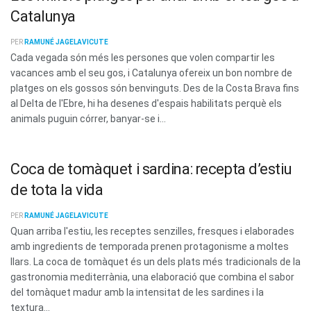
Catalunya
PER
RAMUNÉ JAGELAVICUTE
Cada vegada són més les persones que volen compartir les
vacances amb el seu gos, i Catalunya ofereix un bon nombre de
platges on els gossos són benvinguts. Des de la Costa Brava fins
al Delta de l'Ebre, hi ha desenes d'espais habilitats perquè els
animals puguin córrer, banyar-se i...
Coca de tomàquet i sardina: recepta d’estiu
de tota la vida
PER
RAMUNÉ JAGELAVICUTE
Quan arriba l'estiu, les receptes senzilles, fresques i elaborades
amb ingredients de temporada prenen protagonisme a moltes
llars. La coca de tomàquet és un dels plats més tradicionals de la
gastronomia mediterrània, una elaboració que combina el sabor
del tomàquet madur amb la intensitat de les sardines i la
textura...