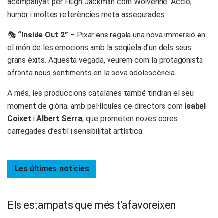
acompanyat per Hugh Jackman com Wolverine. Acció,
humor i moltes referències meta assegurades.
🎭
“Inside Out 2”
– Pixar ens regala una nova immersió en
el món de les emocions amb la seqüela d’un dels seus
grans èxits. Aquesta vegada, veurem com la protagonista
afronta nous sentiments en la seva adolescència.
A més, les produccions catalanes també tindran el seu
moment de glòria, amb pel·lícules de directors com
Isabel
Coixet
i
Albert Serra
, que prometen noves obres
carregades d’estil i sensibilitat artística.
Les últimes
notícies
Els estampats que més t’afavoreixen