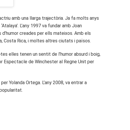
actriu amb una llarga trajectòria. Ja fa molts anys
‘Atalaya’. L’any 1997 va fundar amb Joan
s d’humor creades per ells mateixos. Amb els
 Costa Rica, i moltes altres ciutats i països.
otes elles tenen un sentit de l’humor absurd i boig,
lor Espectacle de Winchester al Regne Unit per
t per Yolanda Ortega. L’any 2008, va entrar a
popularitat.