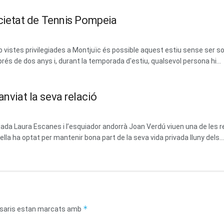
Societat de Tennis Pompeia
vistes privilegiades a Montjuïc és possible aquest estiu sense ser soci
prés de dos anys i, durant la temporada d'estiu, qualsevol persona hi...
anviat la seva relació
dada Laura Escanes i l’esquiador andorrà Joan Verdú viuen una de les 
la ha optat per mantenir bona part de la seva vida privada lluny dels...
*
saris estan marcats amb