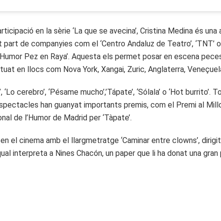
ticipació en la sèrie ‘La que se avecina’, Cristina Medina és una 
t part de companyies com el ‘Centro Andaluz de Teatro’, ‘TNT’ o 
de Humor Pez en Raya’. Aquesta els permet posar en escena pece
tuat en llocs com Nova York, Xangai, Zuric, Anglaterra, Veneçuela,
, ‘Lo cerebro’, ‘Pésame mucho’,’Tápate’, ‘Sólala’ o ‘Hot burrito’. T
 espectacles han guanyat importants premis, com el Premi al Mil
nal de l’Humor de Madrid per ‘Tàpate’.
ó en el cinema amb el llargmetratge ‘Caminar entre clowns’, dirigi
qual interpreta a Nines Chacón, un paper que li ha donat una gran 