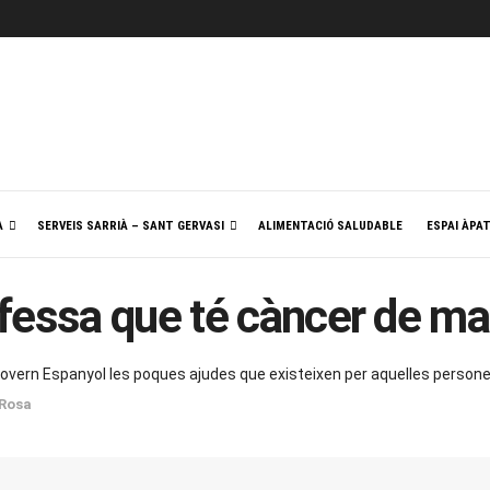
A
SERVEIS SARRIÀ – SANT GERVASI
ALIMENTACIÓ SALUDABLE
ESPAI ÀPA
nfessa que té càncer de m
 Govern Espanyol les poques ajudes que existeixen per aquelles persone
Rosa