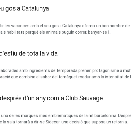
eu gos a Catalunya
 les vacances amb el seu gos, i Catalunya ofereix un bon nombre de 
ais habilitats perquè els animals puguin córrer, banyar-se i...
’estiu de tota la vida
 i elaborades amb ingredients de temporada prenen protagonisme a mol
ració que combina el sabor del tomàquet madur amb la intensitat de les
m després d’un any com a Club Sauvage
erar una de les marques més emblemàtiques de la nit barcelonina. Des
la sala tornarà a dir-se Sidecar, una decisió que suposa un retorn a...