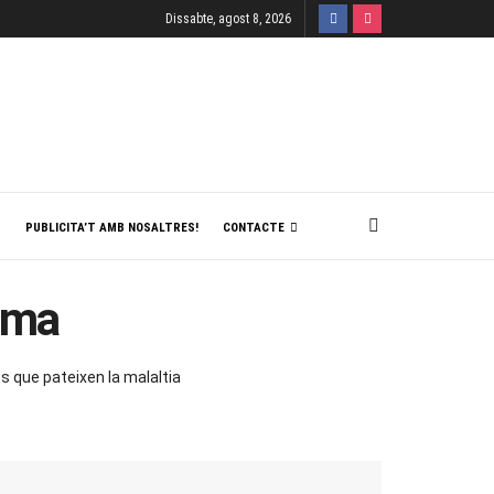
Dissabte, agost 8, 2026
T
PUBLICITA’T AMB NOSALTRES!
CONTACTE
ama
s que pateixen la malaltia