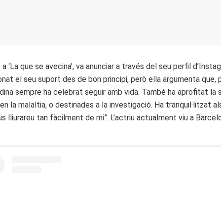
 ‘La que se avecina’, va anunciar a través del seu perfil d’Inst
onat el seu suport des de bon principi, però ella argumenta que, p
dina sempre ha celebrat seguir amb vida. També ha aprofitat la 
 la malaltia, o destinades a la investigació. Ha tranquil·litzat 
s lliurareu tan fàcilment de mi”. L’actriu actualment viu a Barcel