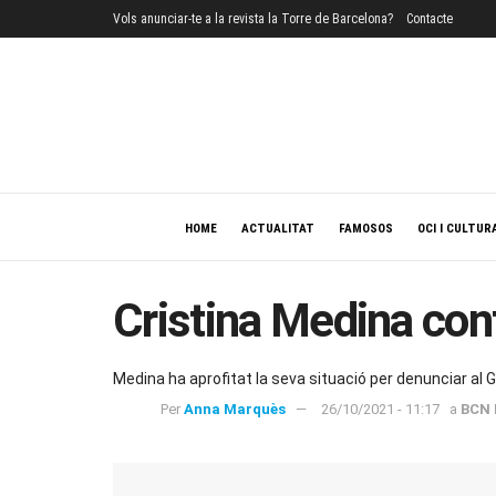
Vols anunciar-te a la revista la Torre de Barcelona?
Contacte
HOME
ACTUALITAT
FAMOSOS
OCI I CULTUR
Cristina Medina co
Medina ha aprofitat la seva situació per denunciar al
Per
Anna Marquès
26/10/2021 - 11:17
a
BCN 