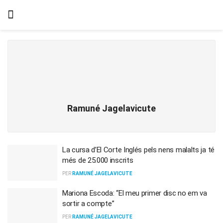
Ramuné Jagelavicute
La cursa d’El Corte Inglés pels nens malalts ja té
més de 25.000 inscrits
PER
RAMUNÉ JAGELAVICUTE
Mariona Escoda: “El meu primer disc no em va
sortir a compte”
PER
RAMUNÉ JAGELAVICUTE