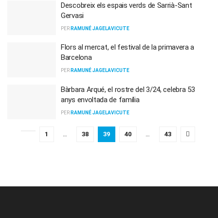
Descobreix els espais verds de Sarrià-Sant
Gervasi
PER
RAMUNÉ JAGELAVICUTE
Flors al mercat, el festival de la primavera a
Barcelona
PER
RAMUNÉ JAGELAVICUTE
Bàrbara Arqué, el rostre del 3/24, celebra 53
anys envoltada de família
PER
RAMUNÉ JAGELAVICUTE
1
…
38
39
40
…
43