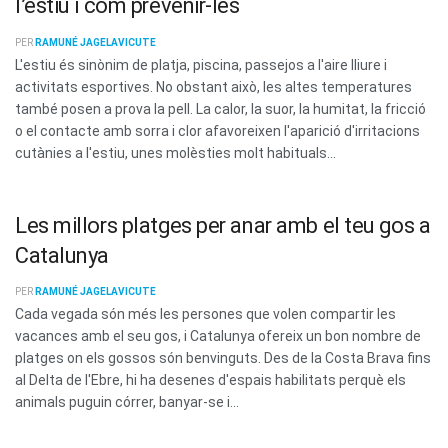
l’estiu i com prevenir-les
PER
RAMUNÉ JAGELAVICUTE
L'estiu és sinònim de platja, piscina, passejos a l'aire lliure i
activitats esportives. No obstant això, les altes temperatures
també posen a prova la pell. La calor, la suor, la humitat, la fricció
o el contacte amb sorra i clor afavoreixen l'aparició d'irritacions
cutànies a l'estiu, unes molèsties molt habituals...
Les millors platges per anar amb el teu gos a
Catalunya
PER
RAMUNÉ JAGELAVICUTE
Cada vegada són més les persones que volen compartir les
vacances amb el seu gos, i Catalunya ofereix un bon nombre de
platges on els gossos són benvinguts. Des de la Costa Brava fins
al Delta de l'Ebre, hi ha desenes d'espais habilitats perquè els
animals puguin córrer, banyar-se i...