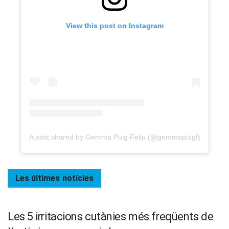
View this post on Instagram
A post shared by Gemma Puig Feliu (@gemmapuigf)
Les últimes
notícies
Les 5 irritacions cutànies més freqüents de