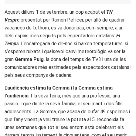
Aquest dilluns 1 de setembre, un cop acabat el
TN
Vespre
presentat per Ramon Pellicer, per allò de quadrar
vacances de tothom, es va donar pas, com sempre, a un
dels espais més seguits pels espectadors catalans:
El
Temps
. L’encarregada de dir-nos si baixen temperatures, si
s’esperen ruixats i qualsevol canvi meteorològic va ser la
gran
Gemma Puig
, la dona del temps de TV3 i una de les
comunicadores més estimades pels espectadors catalans i
pels seus companys de cadena.
L’
audiència estima la Gemma i la Gemma estima
l’audiència
. I la seva feina, més que una professió, una
passió. I què dir de la seva família, el seu marit i dos fills
adolescents. La Gemma, que acaba de bufar 49 espelmes i
que l’any vinent ja veu treure la poteta al 5, reconeixia fa
unes setmanes que tot el seu entorn està celebrant els
darrers temps justament la cinquantena, com el seu marit