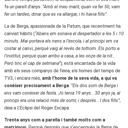
fa un parell d’anys:
“Amb el meu marit, quan va fer 50, vam
fer un tardeo, dinar que es va allargar, i hi havia fills”
.
La de Berga, apassionada de la Patum, que recentment ha
canviat hàbits (
“Abans em sonava el despertador a les 5 i 10
minuts. Mai portava els nens a l’escola, i al principi em va
costar al canvi, perquè vaig al revés de tothom. Els porto a
l’institut, perquè quan arribo a casa, a les onze de la nit…
Però tinc el cap de setmana”
), està encantada de la vida
amb els seus companys de feina, els homes del temps de
TV3, i encara més,
amb l’home de la seva vida, a qui va
conèixer precisament a Berga
:
“Els dos som de Berga i
ens vam conèixer de festa. Jo tenia 19 anys… 30 anys ja, al
principi era una relació més de sortir, i després… I dos fills”
,
deia a L’Eclipsi del Roger Escapa.
Trenta anys com a parella i també molts com a
matrimon
i. Perquè després que s’encengués la flama de