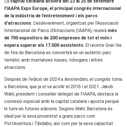
La
capital catalana acollirà del 23 al 25 de setembre
l’IAAPA Expo Europe, el principal congrés internacional
de la indústria de l’entreteniment i els parcs
d’atraccions
. L’esdeveniment, organitzat per l’Associació
Internacional de Parcs d’Atraccions (IAAPA), reunirà
més
de 700 expositors de 200 empreses de tot el món i
espera superar els 17.000 assistents
. El recinte Gran Via
de Fira de Barcelona es convertirà en un autèntic parc
temàtic amb muntanyes russes, tobogans i altres
atraccions.
Després de l’edició de 2024 a Amsterdam, el congrés torna
a Barcelona, que ja el va acollir el 2016 i el 2021. Jakob
Wahl, president i conseller delegat de l’IAAPA, destaca la
connexió especial amb la capital catalana i aposta perquè
hi torni en futures edicions. Segons Wahl, Barcelona és
ideal per la seva proximitat a grans parcs com
PortAventura i Tibidabo, així com per la seva capacitat