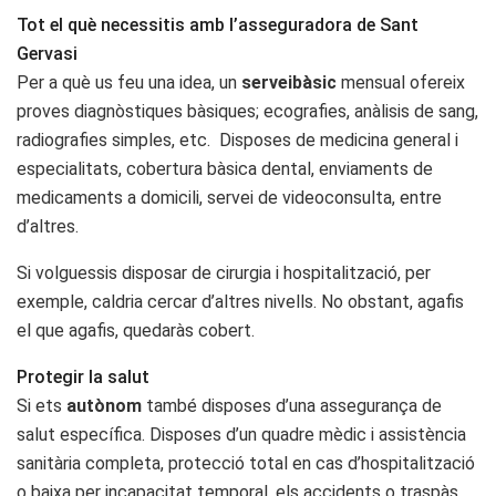
Tot el què necessitis amb l’asseguradora de Sant
Gervasi
Per a què us feu una idea, un
serveibàsic
mensual ofereix
proves diagnòstiques bàsiques; ecografies, anàlisis de sang,
radiografies simples, etc. Disposes de medicina general i
especialitats, cobertura bàsica dental, enviaments de
medicaments a domicili, servei de videoconsulta, entre
d’altres.
Si volguessis disposar de cirurgia i hospitalització, per
exemple, caldria cercar d’altres nivells. No obstant, agafis
el que agafis, quedaràs cobert.
Protegir la salut
Si ets
autònom
també disposes d’una assegurança de
salut específica. Disposes d’un quadre mèdic i assistència
sanitària completa, protecció total en cas d’hospitalització
o baixa per incapacitat temporal, els accidents o traspàs