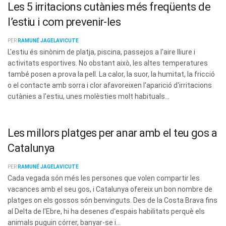
Les 5 irritacions cutànies més freqüents de
l’estiu i com prevenir-les
PER
RAMUNÉ JAGELAVICUTE
L'estiu és sinònim de platja, piscina, passejos a l'aire lliure i
activitats esportives. No obstant això, les altes temperatures
també posen a prova la pell. La calor, la suor, la humitat, la fricció
o el contacte amb sorra i clor afavoreixen l'aparició d'irritacions
cutànies a l'estiu, unes molèsties molt habituals...
Les millors platges per anar amb el teu gos a
Catalunya
PER
RAMUNÉ JAGELAVICUTE
Cada vegada són més les persones que volen compartir les
vacances amb el seu gos, i Catalunya ofereix un bon nombre de
platges on els gossos són benvinguts. Des de la Costa Brava fins
al Delta de l'Ebre, hi ha desenes d'espais habilitats perquè els
animals puguin córrer, banyar-se i...