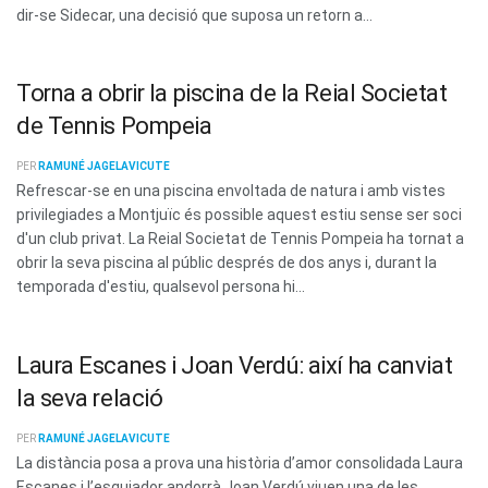
dir-se Sidecar, una decisió que suposa un retorn a...
Torna a obrir la piscina de la Reial Societat
de Tennis Pompeia
PER
RAMUNÉ JAGELAVICUTE
Refrescar-se en una piscina envoltada de natura i amb vistes
privilegiades a Montjuïc és possible aquest estiu sense ser soci
d'un club privat. La Reial Societat de Tennis Pompeia ha tornat a
obrir la seva piscina al públic després de dos anys i, durant la
temporada d'estiu, qualsevol persona hi...
Laura Escanes i Joan Verdú: així ha canviat
la seva relació
PER
RAMUNÉ JAGELAVICUTE
La distància posa a prova una història d’amor consolidada Laura
Escanes i l’esquiador andorrà Joan Verdú viuen una de les