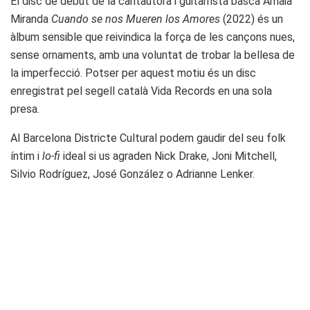
El disc de debut de la cantautora i guitarrista basca Amaia
Miranda
Cuando se nos Mueren los Amores
(2022) és un
àlbum sensible que reivindica la força de les cançons nues,
sense ornaments, amb una voluntat de trobar la bellesa de
la imperfecció. Potser per aquest motiu és un disc
enregistrat pel segell català Vida Records en una sola
presa.
Al Barcelona Districte Cultural podem gaudir del seu folk
íntim i
lo-fi
ideal si us agraden Nick Drake, Joni Mitchell,
Silvio Rodríguez, José González o Adrianne Lenker.