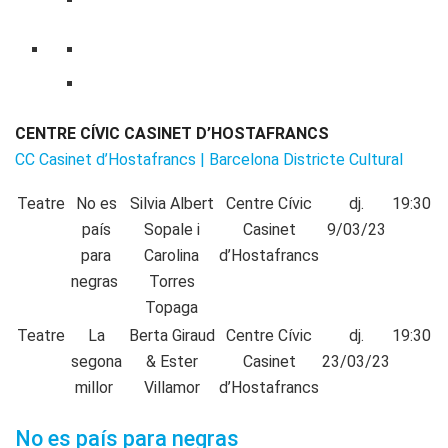
CENTRE CÍVIC CASINET D’HOSTAFRANCS
CC Casinet d’Hostafrancs | Barcelona Districte Cultural
Teatre
No es
Silvia Albert
Centre Cívic
dj.
19:30
país
Sopale i
Casinet
9/03/23
para
Carolina
d’Hostafrancs
negras
Torres
Topaga
Teatre
La
Berta Giraud
Centre Cívic
dj.
19:30
segona
& Ester
Casinet
23/03/23
millor
Villamor
d’Hostafrancs
No es país para negras