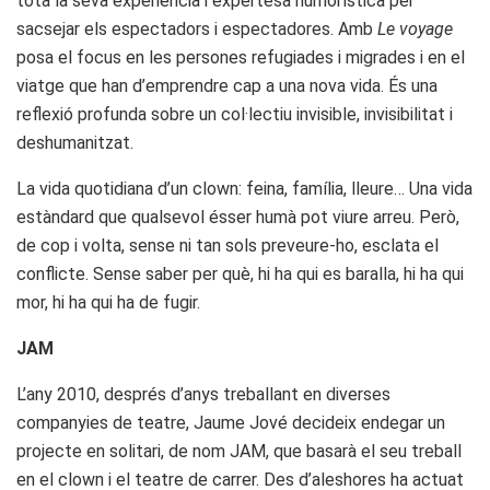
tota la seva experiència i expertesa humorística per
sacsejar els espectadors i espectadores. Amb
Le voyage
posa el focus en les persones refugiades i migrades i en el
viatge que han d’emprendre cap a una nova vida. És una
reflexió profunda sobre un col·lectiu invisible, invisibilitat i
deshumanitzat.
La vida quotidiana d’un clown: feina, família, lleure… Una vida
estàndard que qualsevol ésser humà pot viure arreu. Però,
de cop i volta, sense ni tan sols preveure-ho, esclata el
conflicte. Sense saber per què, hi ha qui es baralla, hi ha qui
mor, hi ha qui ha de fugir.
JAM
L’any 2010, després d’anys treballant en diverses
companyies de teatre, Jaume Jové decideix endegar un
projecte en solitari, de nom JAM, que basarà el seu treball
en el clown i el teatre de carrer. Des d’aleshores ha actuat