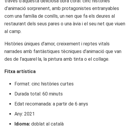
través d’aquesta deliciosa obra coral: cinc històries
d’animació sorprenent, amb protagonistes entranyables
com una família de conills, un nen que fa els deures al
restaurant dels seus pares o una àvia i el seu net que viuen
al camp.
Històries úniques d’amor, creixement i reptes vitals
narrades amb fantàstiques tècniques d’animació que van
des de l’aquarel·la, la pintura amb tinta o el collage.
Fitxa artística
Format: cinc històries curtes
Durada total: 60 minuts
Edat recomanada: a partir de 6 anys
Any: 2021
Id
i
oma:
doblat al català