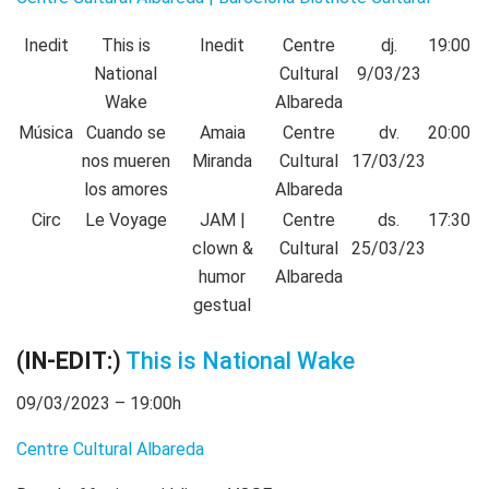
Inedit
This is
Inedit
Centre
dj.
19:00
National
Cultural
9/03/23
Wake
Albareda
Música
Cuando se
Amaia
Centre
dv.
20:00
nos mueren
Miranda
Cultural
17/03/23
los amores
Albareda
Circ
Le Voyage
JAM |
Centre
ds.
17:30
clown &
Cultural
25/03/23
humor
Albareda
gestual
(
IN-EDIT:
)
This is National Wake
09/03/2023 – 19:00h
Centre Cultural Albareda