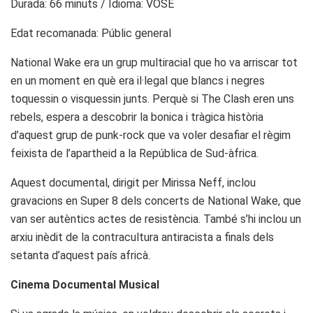
Durada: 66 minuts / Idioma: VOSE
Edat recomanada: Públic general
National Wake era un grup multiracial que ho va arriscar tot
en un moment en què era il·legal que blancs i negres
toquessin o visquessin junts. Perquè si The Clash eren uns
rebels, espera a descobrir la bonica i tràgica història
d’aquest grup de punk-rock que va voler desafiar el règim
feixista de l’apartheid a la República de Sud-àfrica.
Aquest documental, dirigit per Mirissa Neff, inclou
gravacions en Super 8 dels concerts de National Wake, que
van ser autèntics actes de resistència. També s’hi inclou un
arxiu inèdit de la contracultura antiracista a finals dels
setanta d’aquest país africà.
Cinema Documental Musical