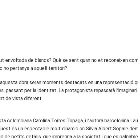
iscut envoltada de blancs? Què se sent quan no et reconeixen com
c no pertanys a aquell territori?
 d’aquesta obra seran moments destacats en una representació qu
s, passant per la identitat. La protagonista repassarà l’imaginari
nt de vista diferent.
sta colombiana Carolina Torres Topaga, i l’autora barcelonina Laur
Aquest és un espectacle molt dinàmic on Silvia Albert Sopale de
d de petits detalls, que impregna a la societat i que és palpable