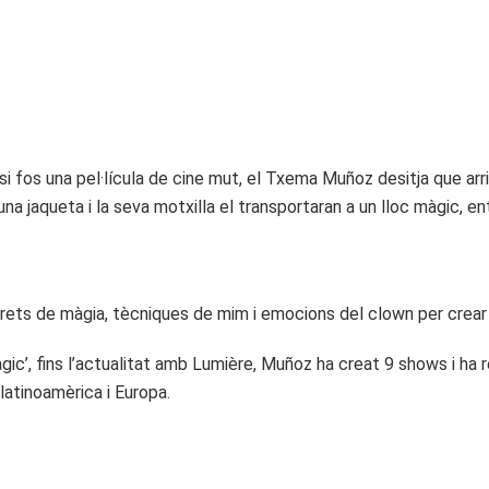
si fos una pel·lícula de cine mut, el Txema Muñoz desitja que arri
una jaqueta i la seva motxilla el transportaran a un lloc màgic, 
rets de màgia, tècniques de mim i emocions del clown per crear 
gic’, fins l’actualitat amb Lumière, Muñoz ha creat 9 shows i ha 
Llatinoamèrica i Europa.