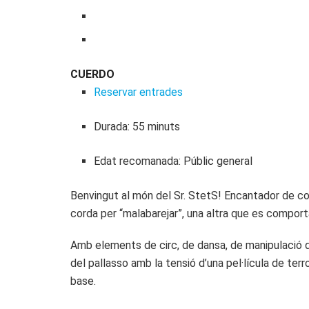
CUERDO
Reservar entrades
Durada: 55 minuts
Edat recomanada: Públic general
Benvingut al món del Sr. StetS! Encantador de co
corda per “malabarejar”, una altra que es comport
Amb elements de circ, de dansa, de manipulació d
del pallasso amb la tensió d’una pel·lícula de ter
base.