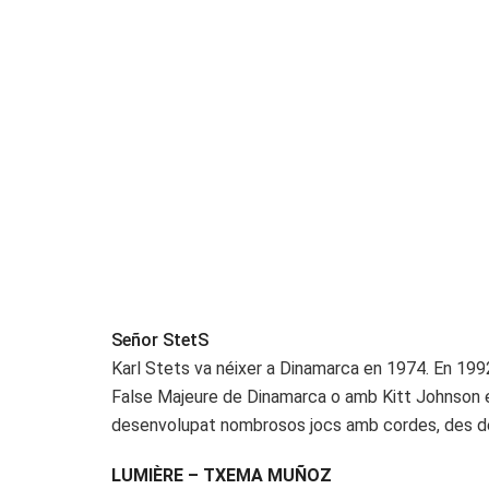
Señor StetS
Karl Stets va néixer a Dinamarca en 1974. En 1992
False Majeure de Dinamarca o amb Kitt Johnson en X
desenvolupat nombrosos jocs amb cordes, des de l’u
LUMIÈRE – TXEMA MUÑOZ