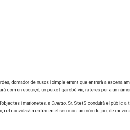
rdes, domador de nusos i ximple errant que entrarà a escena amb
arà com un escurçó, un peixet gairebé viu, rateres per a un núm
’objectes i marionetes, a
Cuerdo
, Sr. StetS conduirà el públic a
ror, i el convidarà a entrar en el seu món: un món de joc, de movi