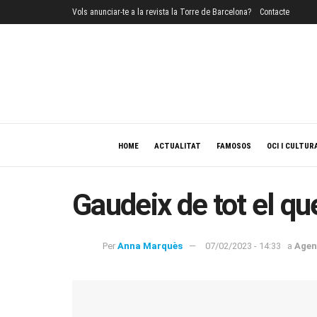
Vols anunciar-te a la revista la Torre de Barcelona?
Contacte
HOME
ACTUALITAT
FAMOSOS
OCI I CULTUR
Gaudeix de tot el 
Per
Anna Marquès
07/02/2023 - 14:33
a
Agen