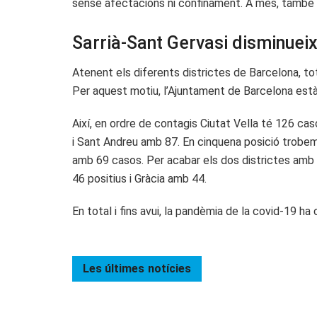
sense afectacions ni confinament. A més, també ca
Sarrià-Sant Gervasi disminueix
Atenent els diferents districtes de Barcelona, tot
Per aquest motiu, l’Ajuntament de Barcelona està
Així, en ordre de contagis Ciutat Vella té 126 ca
i Sant Andreu amb 87. En cinquena posició trobe
amb 69 casos. Per acabar els dos districtes amb 
46 positius i Gràcia amb 44.
En total i fins avui, la pandèmia de la covid-19
Les últimes
notícies