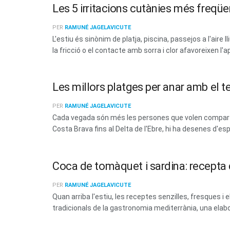
Les 5 irritacions cutànies més freqüen
PER
RAMUNÉ JAGELAVICUTE
L'estiu és sinònim de platja, piscina, passejos a l'aire 
la fricció o el contacte amb sorra i clor afavoreixen l'a
Les millors platges per anar amb el t
PER
RAMUNÉ JAGELAVICUTE
Cada vegada són més les persones que volen compartir
Costa Brava fins al Delta de l'Ebre, hi ha desenes d'esp
Coca de tomàquet i sardina: recepta d
PER
RAMUNÉ JAGELAVICUTE
Quan arriba l'estiu, les receptes senzilles, fresques
tradicionals de la gastronomia mediterrània, una elabo