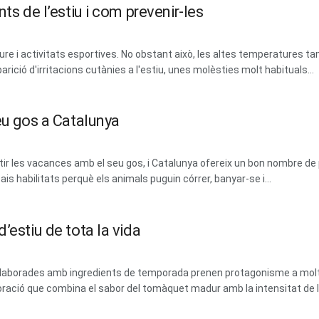
ts de l’estiu i com prevenir-les
lliure i activitats esportives. No obstant això, les altes temperatures tam
parició d'irritacions cutànies a l'estiu, unes molèsties molt habituals...
eu gos a Catalunya
 les vacances amb el seu gos, i Catalunya ofereix un bon nombre de 
ais habilitats perquè els animals puguin córrer, banyar-se i...
’estiu de tota la vida
 i elaborades amb ingredients de temporada prenen protagonisme a mol
ració que combina el sabor del tomàquet madur amb la intensitat de les