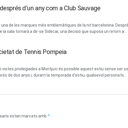
m després d’un any com a Club Sauvage
erar una de les marques més emblemàtiques de la nit barcelonina. Des
la sala tornarà a dir-se Sidecar, una decisió que suposa un retorn a...
Societat de Tennis Pompeia
vistes privilegiades a Montjuïc és possible aquest estiu sense ser soci
prés de dos anys i, durant la temporada d'estiu, qualsevol persona hi...
*
saris estan marcats amb