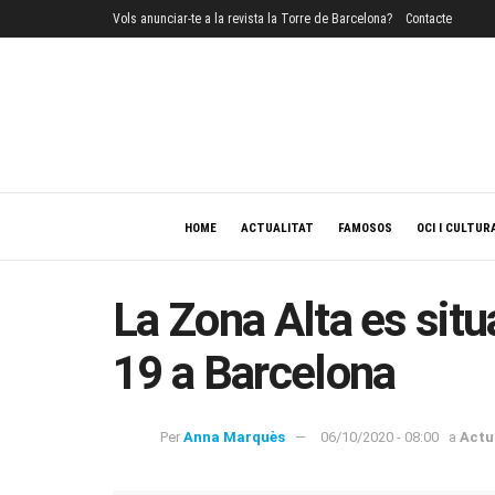
Vols anunciar-te a la revista la Torre de Barcelona?
Contacte
HOME
ACTUALITAT
FAMOSOS
OCI I CULTUR
La Zona Alta es situ
19 a Barcelona
Per
Anna Marquès
06/10/2020 - 08:00
a
Actu