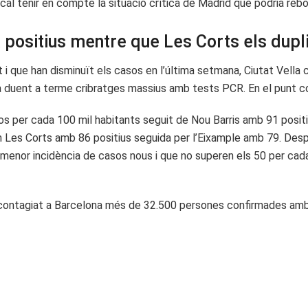
l tenir en compte la situació crítica de Madrid que podria rebot
 positius mentre que Les Corts els dupl
 i que han disminuït els casos en l’última setmana, Ciutat Vella 
 duent a terme cribratges massius amb tests PCR. En el punt con
sos per cada 100 mil habitants seguit de Nou Barris amb 91 posi
m Les Corts amb 86 positius seguida per l’Eixample amb 79. Des
menor incidència de casos nous i que no superen els 50 per cada
 ha contagiat a Barcelona més de 32.500 persones confirmades a