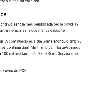
ar a la capital catalana.
ica
continua sent la més perjudicada per la covid-19.
trari, Gracia és la que menys casos té.
tius. A continuació es situa Sants-Montjuic amb 90
prés continua Sant Martí amb 72 i Horta-Guinardó
 100 mil habitants són Sarrià-Sant Gervasi amb
mb proves de PCR.