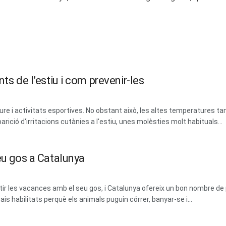
ts de l’estiu i com prevenir-les
lliure i activitats esportives. No obstant això, les altes temperatures tam
parició d'irritacions cutànies a l'estiu, unes molèsties molt habituals...
eu gos a Catalunya
 les vacances amb el seu gos, i Catalunya ofereix un bon nombre de 
ais habilitats perquè els animals puguin córrer, banyar-se i...