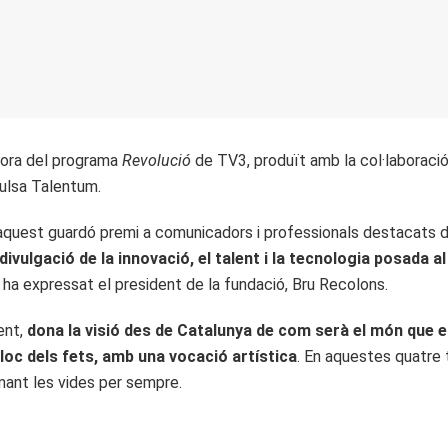
adora del programa
Revolució
de TV3, produït amb la col·laboració
pulsa Talentum.
quest guardó premi a comunicadors i professionals destacats del
divulgació de la innovació, el talent i la tecnologia posada
m ha expressat el president de la fundació, Bru Recolons.
ent,
dona la visió des de Catalunya de com serà el món que e
 lloc dels fets, amb una vocació artística
. En aquestes quatre
mant les vides per sempre.