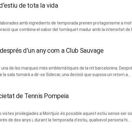
’estiu de tota la vida
 i elaborades amb ingredients de temporada prenen protagonisme a mol
ració que combina el sabor del tomàquet madur amb la intensitat de les
m després d’un any com a Club Sauvage
erar una de les marques més emblemàtiques de la nit barcelonina. Des
la sala tornarà a dir-se Sidecar, una decisió que suposa un retorn a...
Societat de Tennis Pompeia
vistes privilegiades a Montjuïc és possible aquest estiu sense ser soci
prés de dos anys i, durant la temporada d'estiu, qualsevol persona hi...