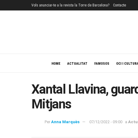
Vols anunciar-te a la revista la Torre de Barcelona?
Contacte
HOME
ACTUALITAT
FAMOSOS
OCI I CULTUR
Xantal Llavina, gua
Mitjans
Per
Anna Marquès
07/12/2022 - 09:00
a
Actu