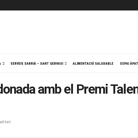
A
SERVEIS SARRIÀ – SANT GERVASI
ALIMENTACIÓ SALUDABLE
ESPAI ÀPA
rdonada amb el Premi Tale
alitat