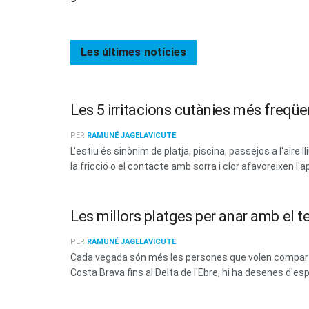
Les últimes
notícies
Les 5 irritacions cutànies més freqüen
PER
RAMUNÉ JAGELAVICUTE
L'estiu és sinònim de platja, piscina, passejos a l'aire 
la fricció o el contacte amb sorra i clor afavoreixen l'a
Les millors platges per anar amb el t
PER
RAMUNÉ JAGELAVICUTE
Cada vegada són més les persones que volen compartir
Costa Brava fins al Delta de l'Ebre, hi ha desenes d'esp