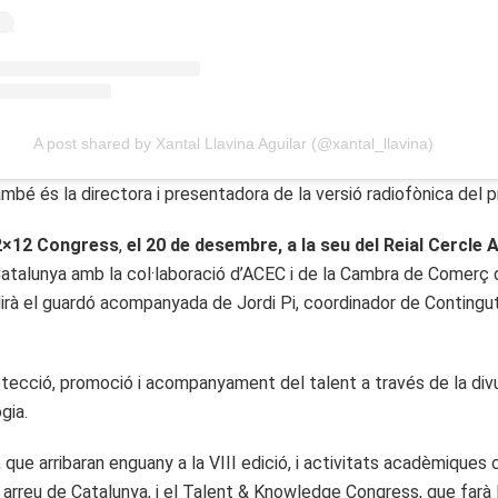
A post shared by Xantal Llavina Aguilar (@xantal_llavina)
é és la directora i presentadora de la versió radiofònica del p
12×12 Congress
,
el 20 de desembre, a la seu del Reial Cercle 
e Catalunya amb la col·laboració d’ACEC i de la Cambra de Comerç 
llirà el guardó acompanyada de Jordi Pi, coordinador de Continguts
tecció, promoció i acompanyament del talent a través de la divul
gia.
t, que arribaran enguany a la VIII edició, i activitats acadèmiqu
 arreu de Catalunya, i el Talent & Knowledge Congress, que farà l