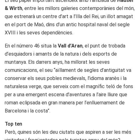
El seu paper important ascendeix amb l’arribada de
Hauser
& Wirth
, entre les millors galeries contemporànies del món,
que estrenarà un centre d’art a l’Illa del Rei, un illot amagat
en el port de Maó, dins d’un antic hospital naval del segle
XVIII i les seves dependències.
En el número 46 situa la
Vall d’Aran
, el punt de trobada
d’esquiadors i amants de la natura i dels esports de
muntanya. Els darrers anys, ha millorat les seves
comunicacions, el seu “aïllament de segles d’antiguitat va
conservar els seus pobles medievals, l’idioma aranès i la
naturalesa verge, que serveix com el magnífic teló de fons
per a una emergent escena d’aventures a l’aire lliure que
roman eclipsada en gran manera per l’enlluernament de
Barcelona i la costa”.
Top ten
Però, quines són les deu ciutats que aspiren a ser les més