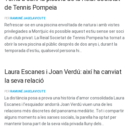
de Tennis Pompeia
PER
RAMUNÉ JAGELAVICUTE
Refrescar-se en una piscina envoltada de natura i amb vistes
privilegiades a Montjuïc és possible aquest estiu sense ser soci
d'un club privat. La Reial Societat de Tennis Pompeia ha tornat a
obrir la seva piscina al públic després de dos anys i, durant la
temporada d'estiu, qualsevol persona hi...
Laura Escanes i Joan Verdú: així ha canviat
la seva relació
PER
RAMUNÉ JAGELAVICUTE
La distància posa a prova una història d’amor consolidada Laura
Escanes i l’esquiador andorrà Joan Verdú viuen una de les
relacions més discretes del panorama mediàtic. Tot i compartir
alguns moments a les xarxes socials, la parella ha optat per
mantenir bona part de la seva vida privada lluny dels...