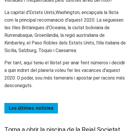
visitades i freqüentades pels turistes arreu del món?
La capital d’Estats Units,Washington, encapçala la llista
com la principal recomanació d’aquest 2020. La segueixen
les Illes Britàniques d’Oceania, la ciutat boliviana de
Rurrenabaque, Groenlàndia, la regió australiana de
Kimberley, el Paso Robles dels Estats Units, l’illa italiana de
Sicília, Salzburg, Tòquio i Caesarrea.
Per tant, aquí teniu el llistat per anar fent números i decidir
a quin indret del planeta voleu fer les vacances d’aquest
2020. O poder, sou més temeraris i apostar per racons més
desconeguts.
Les últimes
notícies
Torna a obrir la piscina de la Reial Societat