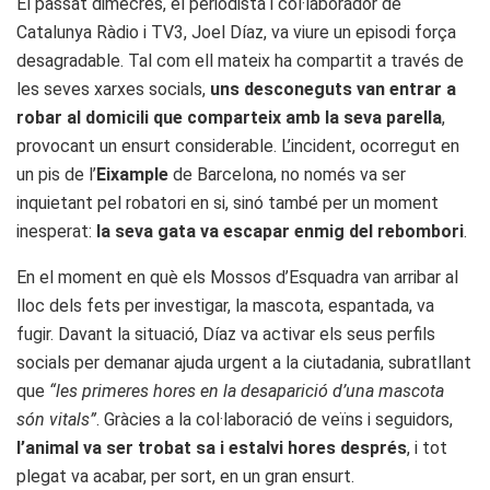
El passat dimecres, el periodista i col·laborador de
Catalunya Ràdio i TV3, Joel Díaz, va viure un episodi força
desagradable. Tal com ell mateix ha compartit a través de
les seves xarxes socials,
uns desconeguts van entrar a
robar al domicili que comparteix amb la seva parella
,
provocant un ensurt considerable. L’incident, ocorregut en
un pis de l’
Eixample
de Barcelona, no només va ser
inquietant pel robatori en si, sinó també per un moment
inesperat:
la seva gata va escapar enmig del rebombori
.
En el moment en què els Mossos d’Esquadra van arribar al
lloc dels fets per investigar, la mascota, espantada, va
fugir. Davant la situació, Díaz va activar els seus perfils
socials per demanar ajuda urgent a la ciutadania, subratllant
que
“les primeres hores en la desaparició d’una mascota
són vitals”
. Gràcies a la col·laboració de veïns i seguidors,
l’animal va ser trobat sa i estalvi hores després
, i tot
plegat va acabar, per sort, en un gran ensurt.