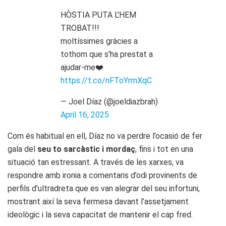
HÒSTIA PUTA L'HEM
TROBAT!!!
moltíssimes gràcies a
tothom que s'ha prestat a
ajudar-me❤️
https://t.co/nFToYrmXqC
— Joel Díaz (@joeldiazbrah)
April 16, 2025
Com és habitual en ell, Díaz no va perdre l’ocasió de fer
gala del
seu to sarcàstic i mordaç
, fins i tot en una
situació tan estressant. A través de les xarxes, va
respondre amb ironia a comentaris d’odi provinents de
perfils d’ultradreta que es van alegrar del seu infortuni,
mostrant així la seva fermesa davant l’assetjament
ideològic i la seva capacitat de mantenir el cap fred.