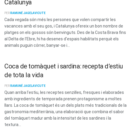
Catalunya
PER
RAMUNÉ JAGELAVICUTE
Cada vegada són més les persones que volen compartir les
vacances amb el seu gos, i Catalunya ofereix un bon nombre de
platges on els gossos són benvinguts. Des de la Costa Brava fins
al Delta de l'Ebre, hi ha desenes d'espais habilitats perquè els
animals puguin córrer, banyar-se i...
Coca de tomàquet i sardina: recepta d’estiu
de tota la vida
PER
RAMUNÉ JAGELAVICUTE
Quan arriba l'estiu, les receptes senzilles, fresques i elaborades
amb ingredients de temporada prenen protagonisme a moltes
llars. La coca de tomàquet és un dels plats més tradicionals de la
gastronomia mediterrània, una elaboració que combina el sabor
del tomàquet madur amb la intensitat de les sardines i la
textura...