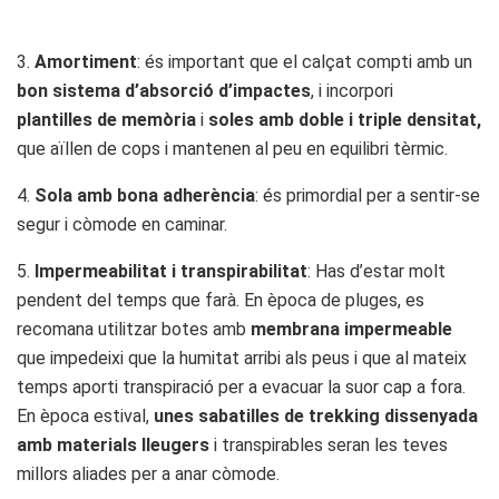
3.
Amortiment
: és important que el calçat compti amb un
bon sistema d’absorció d’impactes
, i incorpori
plantilles de memòria
i
soles amb doble i triple densitat,
que aïllen de cops i mantenen al peu en equilibri tèrmic.
4.
Sola amb bona adherència
: és primordial per a sentir-se
segur i còmode en caminar.
5.
Impermeabilitat i transpirabilitat
: Has d’estar molt
pendent del temps que farà. En època de pluges, es
recomana utilitzar botes amb
membrana impermeable
que impedeixi que la humitat arribi als peus i que al mateix
temps aporti transpiració per a evacuar la suor cap a fora.
En època estival,
unes sabatilles de trekking dissenyada
amb materials lleugers
i transpirables seran les teves
millors aliades per a anar còmode.