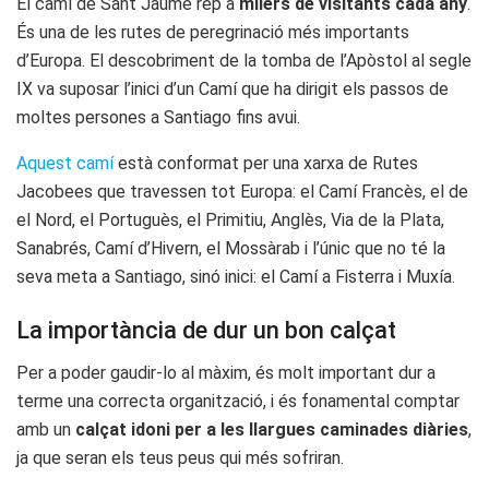
El camí de Sant Jaume rep a
milers de visitants cada any
.
És una de les rutes de peregrinació més importants
d’Europa. El descobriment de la tomba de l’Apòstol al segle
IX va suposar l’inici d’un Camí que ha dirigit els passos de
moltes persones a Santiago fins avui.
Aquest camí
està conformat per una xarxa de Rutes
Jacobees que travessen tot Europa: el Camí Francès, el de
el Nord, el Portuguès, el Primitiu, Anglès, Via de la Plata,
Sanabrés, Camí d’Hivern, el Mossàrab i l’únic que no té la
seva meta a Santiago, sinó inici: el Camí a Fisterra i Muxía.
La importància de dur un bon calçat
Per a poder gaudir-lo al màxim, és molt important dur a
terme una correcta organització, i és fonamental comptar
amb un
calçat idoni per a les llargues caminades diàries
,
ja que seran els teus peus qui més sofriran.