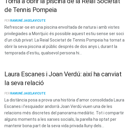
Torna a obrir la piscina de la Reial Societat
de Tennis Pompeia
PER
RAMUNÉ JAGELAVICUTE
Refrescar-se en una piscina envoltada de natura i amb vistes
privilegiades a Montjuïc és possible aquest estiu sense ser soci
d'un club privat. La Reial Societat de Tennis Pompeia ha tornat a
obrir la seva piscina al públic després de dos anys i, durant la
temporada d'estiu, qualsevol persona hi...
Laura Escanes i Joan Verdú: així ha canviat
la seva relació
PER
RAMUNÉ JAGELAVICUTE
La distància posa a prova una història d’amor consolidada Laura
Escanes i l’esquiador andorrà Joan Verdú viuen una de les
relacions més discretes del panorama mediàtic. Tot i compartir
alguns moments a les xarxes socials, la parella ha optat per
mantenir bona part de la seva vida privada lluny dels...