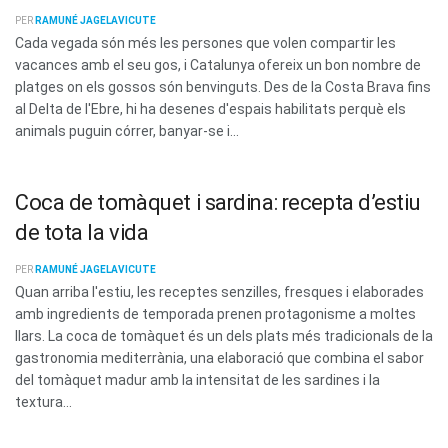
PER
RAMUNÉ JAGELAVICUTE
Cada vegada són més les persones que volen compartir les
vacances amb el seu gos, i Catalunya ofereix un bon nombre de
platges on els gossos són benvinguts. Des de la Costa Brava fins
al Delta de l'Ebre, hi ha desenes d'espais habilitats perquè els
animals puguin córrer, banyar-se i...
Coca de tomàquet i sardina: recepta d’estiu
de tota la vida
PER
RAMUNÉ JAGELAVICUTE
Quan arriba l'estiu, les receptes senzilles, fresques i elaborades
amb ingredients de temporada prenen protagonisme a moltes
llars. La coca de tomàquet és un dels plats més tradicionals de la
gastronomia mediterrània, una elaboració que combina el sabor
del tomàquet madur amb la intensitat de les sardines i la
textura...