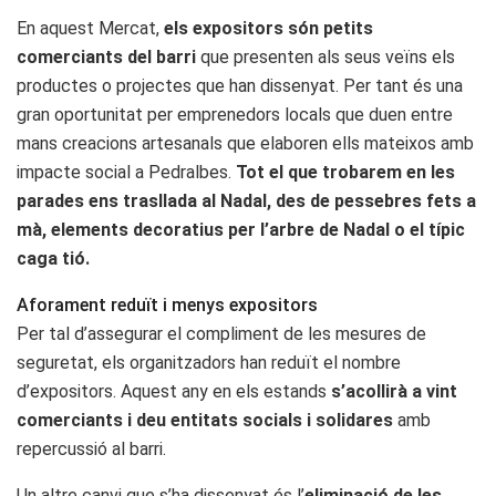
En aquest Mercat,
els expositors són petits
comerciants del barri
que presenten als seus veïns els
productes o projectes que han dissenyat. Per tant és una
gran oportunitat per emprenedors locals que duen entre
mans creacions artesanals que elaboren ells mateixos amb
impacte social a Pedralbes.
Tot el que trobarem en les
parades ens trasllada al Nadal, des de pessebres fets a
mà, elements decoratius per l’arbre de Nadal o el típic
caga tió.
Aforament reduït i menys expositors
Per tal d’assegurar el compliment de les mesures de
seguretat, els organitzadors han reduït el nombre
d’expositors. Aquest any en els estands
s’acollirà a vint
comerciants i deu entitats socials i solidares
amb
repercussió al barri.
Un altre canvi que s’ha dissenyat és l’
eliminació de les