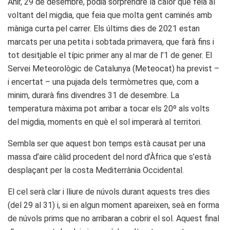
Ahir, 29 de desembre, podia sorprendre la calor que feia al
voltant del migdia, que feia que molta gent caminés amb
màniga curta pel carrer. Els últims dies de 2021 estan
marcats per una petita i sobtada primavera, que farà fins i
tot desitjable el típic primer any al mar de l’1 de gener. El
Servei Meteorològic de Catalunya (Meteocat) ha previst –
i encertat – una pujada dels termòmetres que, com a
minim, durarà fins divendres 31 de desembre. La
temperatura màxima pot arribar a tocar els 20º als volts
del migdia, moments en què el sol imperarà al territori.
Sembla ser que aquest bon temps està causat per una
massa d’aire càlid procedent del nord d’Àfrica que s’està
desplaçant per la costa Mediterrània Occidental.
El cel serà clar i lliure de núvols durant aquests tres dies
(del 29 al 31) i, si en algun moment apareixen, seà en forma
de núvols prims que no arribaran a cobrir el sol. Aquest final