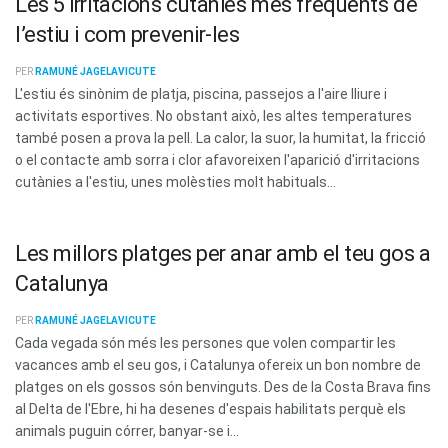
Les 5 irritacions cutànies més freqüents de
l’estiu i com prevenir-les
PER
RAMUNÉ JAGELAVICUTE
L'estiu és sinònim de platja, piscina, passejos a l'aire lliure i
activitats esportives. No obstant això, les altes temperatures
també posen a prova la pell. La calor, la suor, la humitat, la fricció
o el contacte amb sorra i clor afavoreixen l'aparició d'irritacions
cutànies a l'estiu, unes molèsties molt habituals...
Les millors platges per anar amb el teu gos a
Catalunya
PER
RAMUNÉ JAGELAVICUTE
Cada vegada són més les persones que volen compartir les
vacances amb el seu gos, i Catalunya ofereix un bon nombre de
platges on els gossos són benvinguts. Des de la Costa Brava fins
al Delta de l'Ebre, hi ha desenes d'espais habilitats perquè els
animals puguin córrer, banyar-se i...