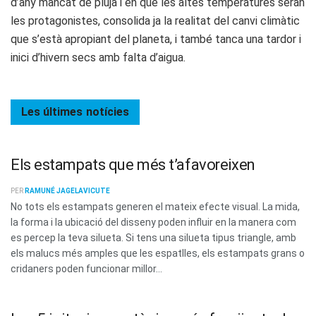
d’any mancat de pluja i en què les altes temperatures seran
les protagonistes, consolida ja la realitat del canvi climàtic
que s’està apropiant del planeta, i també tanca una tardor i
inici d’hivern secs amb falta d’aigua.
Les últimes
notícies
Els estampats que més t’afavoreixen
PER
RAMUNÉ JAGELAVICUTE
No tots els estampats generen el mateix efecte visual. La mida,
la forma i la ubicació del disseny poden influir en la manera com
es percep la teva silueta. Si tens una silueta tipus triangle, amb
els malucs més amples que les espatlles, els estampats grans o
cridaners poden funcionar millor...