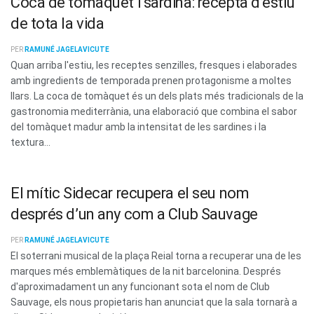
Coca de tomàquet i sardina: recepta d’estiu
de tota la vida
PER
RAMUNÉ JAGELAVICUTE
Quan arriba l'estiu, les receptes senzilles, fresques i elaborades
amb ingredients de temporada prenen protagonisme a moltes
llars. La coca de tomàquet és un dels plats més tradicionals de la
gastronomia mediterrània, una elaboració que combina el sabor
del tomàquet madur amb la intensitat de les sardines i la
textura...
El mític Sidecar recupera el seu nom
després d’un any com a Club Sauvage
PER
RAMUNÉ JAGELAVICUTE
El soterrani musical de la plaça Reial torna a recuperar una de les
marques més emblemàtiques de la nit barcelonina. Després
d'aproximadament un any funcionant sota el nom de Club
Sauvage, els nous propietaris han anunciat que la sala tornarà a