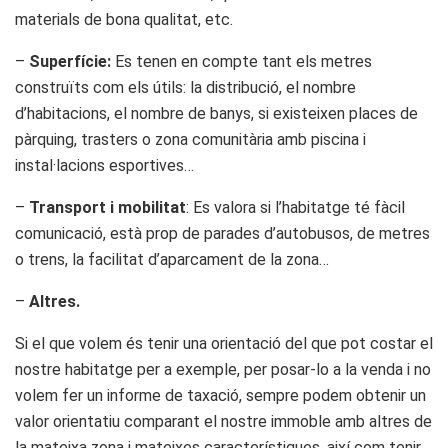
materials de bona qualitat, etc.
–
Superfície:
Es tenen en compte tant els metres
construïts com els útils: la distribució, el nombre
d’habitacions, el nombre de banys, si existeixen places de
pàrquing, trasters o zona comunitària amb piscina i
instal·lacions esportives…
–
Transport i mobilitat
: Es valora si l’habitatge té fàcil
comunicació, està prop de parades d’autobusos, de metres
o trens, la facilitat d’aparcament de la zona…
–
Altres.
Si el que volem és tenir una orientació del que pot costar el
nostre habitatge per a exemple, per posar-lo a la venda i no
volem fer un informe de taxació, sempre podem obtenir un
valor orientatiu comparant el nostre immoble amb altres de
la mateixa zona i mateixes característiques, així com tenir