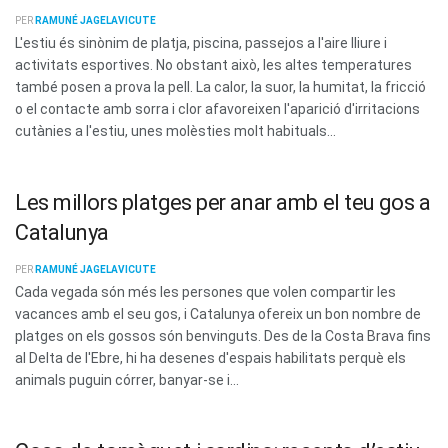
PER
RAMUNÉ JAGELAVICUTE
L'estiu és sinònim de platja, piscina, passejos a l'aire lliure i
activitats esportives. No obstant això, les altes temperatures
també posen a prova la pell. La calor, la suor, la humitat, la fricció
o el contacte amb sorra i clor afavoreixen l'aparició d'irritacions
cutànies a l'estiu, unes molèsties molt habituals...
Les millors platges per anar amb el teu gos a
Catalunya
PER
RAMUNÉ JAGELAVICUTE
Cada vegada són més les persones que volen compartir les
vacances amb el seu gos, i Catalunya ofereix un bon nombre de
platges on els gossos són benvinguts. Des de la Costa Brava fins
al Delta de l'Ebre, hi ha desenes d'espais habilitats perquè els
animals puguin córrer, banyar-se i...