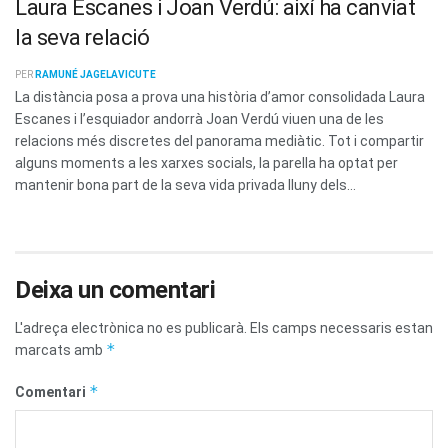
Laura Escanes i Joan Verdú: així ha canviat
la seva relació
PER
RAMUNÉ JAGELAVICUTE
La distància posa a prova una història d’amor consolidada Laura
Escanes i l’esquiador andorrà Joan Verdú viuen una de les
relacions més discretes del panorama mediàtic. Tot i compartir
alguns moments a les xarxes socials, la parella ha optat per
mantenir bona part de la seva vida privada lluny dels...
Deixa un comentari
L'adreça electrònica no es publicarà.
Els camps necessaris estan
*
marcats amb
*
Comentari