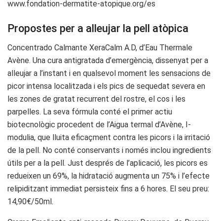
www.fondation-dermatite-atopique.org/es
Propostes per a alleujar la pell atòpica
Concentrado Calmante XeraCalm A.D, d’Eau Thermale
Avène. Una cura antigratada d’emergència, dissenyat per a
alleujar a l’instant i en qualsevol moment les sensacions de
picor intensa localitzada i els pics de sequedat severa en
les zones de gratat recurrent del rostre, el cos i les
parpelles. La seva fórmula conté el primer actiu
biotecnològic procedent de l’Aigua termal d’Avène, I-
modulia, que lluita eficaçment contra les picors i la irritació
de la pell. No conté conservants i només inclou ingredients
útils per a la pell. Just després de l’aplicació, les picors es
redueixen un 69%, la hidratació augmenta un 75% i l’efecte
relipiditzant immediat persisteix fins a 6 hores. El seu preu:
14,90€/50ml.