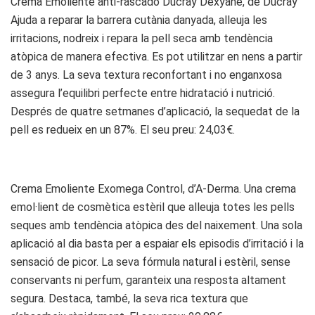
Crema Emoliente anti-rascado Ducray Dexyane, de Ducray
Ajuda a reparar la barrera cutània danyada, alleuja les
irritacions, nodreix i repara la pell seca amb tendència
atòpica de manera efectiva. Es pot utilitzar en nens a partir
de 3 anys. La seva textura reconfortant i no enganxosa
assegura l’equilibri perfecte entre hidratació i nutrició.
Després de quatre setmanes d’aplicació, la sequedat de la
pell es redueix en un 87%. El seu preu: 24,03€.
Crema Emoliente Exomega Control, d’A-Derma. Una crema
emol·lient de cosmètica estèril que alleuja totes les pells
seques amb tendència atòpica des del naixement. Una sola
aplicació al dia basta per a espaiar els episodis d’irritació i la
sensació de picor. La seva fórmula natural i estèril, sense
conservants ni perfum, garanteix una resposta altament
segura. Destaca, també, la seva rica textura que