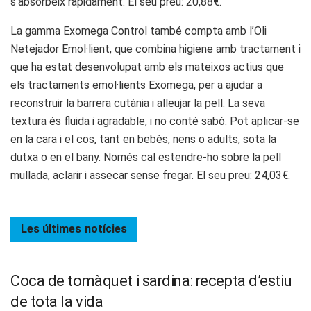
s’absorbeix ràpidament. El seu preu: 20,88€.
La gamma Exomega Control també compta amb l’Oli
Netejador Emol·lient, que combina higiene amb tractament i
que ha estat desenvolupat amb els mateixos actius que
els tractaments emol·lients Exomega, per a ajudar a
reconstruir la barrera cutània i alleujar la pell. La seva
textura és fluida i agradable, i no conté sabó. Pot aplicar-se
en la cara i el cos, tant en bebès, nens o adults, sota la
dutxa o en el bany. Només cal estendre-ho sobre la pell
mullada, aclarir i assecar sense fregar. El seu preu: 24,03€.
Les últimes
notícies
Coca de tomàquet i sardina: recepta d’estiu
de tota la vida