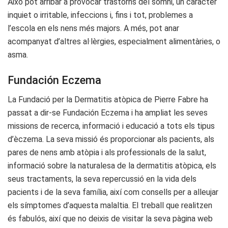
Això pot arribar a provocar trastorns del somni, un caràcter
inquiet o irritable, infeccions i, fins i tot, problemes a
l’escola en els nens més majors. A més, pot anar
acompanyat d’altres al·lèrgies, especialment alimentàries, o
asma.
Fundación Eczema
La Fundació per la Dermatitis atòpica de Pierre Fabre ha
passat a dir-se Fundación Eczema i ha ampliat les seves
missions de recerca, informació i educació a tots els tipus
d’èczema. La seva missió és proporcionar als pacients, als
pares de nens amb atòpia i als professionals de la salut,
informació sobre la naturalesa de la dermatitis atòpica, els
seus tractaments, la seva repercussió en la vida dels
pacients i de la seva família, així com consells per a alleujar
els símptomes d’aquesta malaltia. El treball que realitzen
és fabulós, així que no deixis de visitar la seva pàgina web