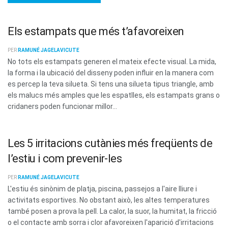
Els estampats que més t’afavoreixen
PER
RAMUNÉ JAGELAVICUTE
No tots els estampats generen el mateix efecte visual. La mida,
la forma i la ubicació del disseny poden influir en la manera com
es percep la teva silueta. Si tens una silueta tipus triangle, amb
els malucs més amples que les espatlles, els estampats grans o
cridaners poden funcionar millor...
Les 5 irritacions cutànies més freqüents de
l’estiu i com prevenir-les
PER
RAMUNÉ JAGELAVICUTE
L'estiu és sinònim de platja, piscina, passejos a l'aire lliure i
activitats esportives. No obstant això, les altes temperatures
també posen a prova la pell. La calor, la suor, la humitat, la fricció
o el contacte amb sorra i clor afavoreixen l'aparició d'irritacions