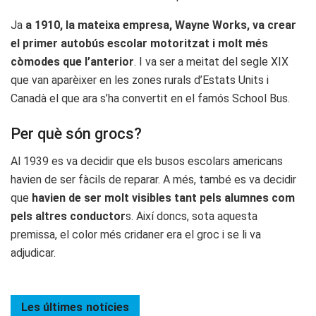
Ja
a 1910, la mateixa empresa, Wayne Works, va crear
el primer autobús escolar motoritzat i molt més
còmodes que l’anterior
. I va ser a meitat del segle XIX
que van aparèixer en les zones rurals d’Estats Units i
Canadà el que ara s’ha convertit en el famós School Bus.
Per què són grocs?
Al 1939 es va decidir que els busos escolars americans
havien de ser fàcils de reparar. A més, també es va decidir
que
havien de ser molt visibles tant pels alumnes com
pels altres conductor
s. Així doncs, sota aquesta
premissa, el color més cridaner era el groc i se li va
adjudicar.
Les últimes
notícies