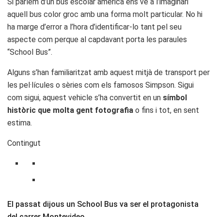
Si parlem d’un bus escolar americà ens ve a l’imaginari
aquell bus color groc amb una forma molt particular. No hi
ha marge d’error a l’hora d’identificar-lo tant pel seu
aspecte com perque al capdavant porta les paraules
“School Bus”.
Alguns s’han familiaritzat amb aquest mitjà de transport per
les pel·lícules o sèries com els famosos Simpson. Sigui
com sigui, aquest vehicle s’ha convertit en un
símbol
històric que molta gent fotografia
o fins i tot, en sent
estima.
Contingut
El passat dijous un School Bus va ser el protagonista
del carrer Montevideo