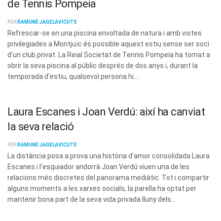
de Tennis Pompeia
PER
RAMUNÉ JAGELAVICUTE
Refrescar-se en una piscina envoltada de natura i amb vistes
privilegiades a Montjuïc és possible aquest estiu sense ser soci
d'un club privat. La Reial Societat de Tennis Pompeia ha tornat a
obrir la seva piscina al públic després de dos anys i, durant la
temporada d'estiu, qualsevol persona hi...
Laura Escanes i Joan Verdú: així ha canviat
la seva relació
PER
RAMUNÉ JAGELAVICUTE
La distància posa a prova una història d’amor consolidada Laura
Escanes i l’esquiador andorrà Joan Verdú viuen una de les
relacions més discretes del panorama mediàtic. Tot i compartir
alguns moments a les xarxes socials, la parella ha optat per
mantenir bona part de la seva vida privada lluny dels...