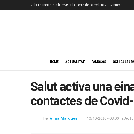
Vols anunciar-te a la revista la Torre de Barcelona?
Contacte
HOME
ACTUALITAT
FAMOSOS
OCI I CULTUR
Salut activa una eina
contactes de Covid
Per
Anna Marquès
10/10/2020 - 08:00
a
Actu