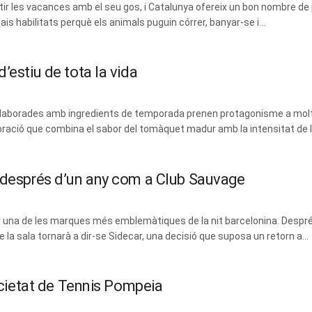
 les vacances amb el seu gos, i Catalunya ofereix un bon nombre de 
ais habilitats perquè els animals puguin córrer, banyar-se i...
’estiu de tota la vida
 i elaborades amb ingredients de temporada prenen protagonisme a mol
ració que combina el sabor del tomàquet madur amb la intensitat de les
m després d’un any com a Club Sauvage
erar una de les marques més emblemàtiques de la nit barcelonina. Des
la sala tornarà a dir-se Sidecar, una decisió que suposa un retorn a...
Societat de Tennis Pompeia