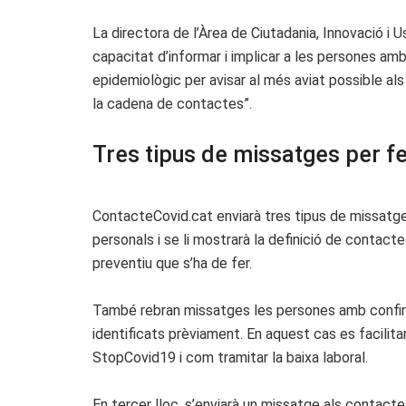
La directora de l’Àrea de Ciutadania, Innovació i U
capacitat d’informar i implicar a les persones am
epidemiològic per avisar al més aviat possible al
la cadena de contactes”.
Tres tipus de missatges per fe
ContacteCovid.cat enviarà tres tipus de missatges
personals i se li mostrarà la definició de contact
preventiu que s’ha de fer.
També rebran missatges les persones amb confirmac
identificats prèviament. En aquest cas es facilita
StopCovid19 i com tramitar la baixa laboral.
En tercer lloc, s’enviarà un missatge als contac