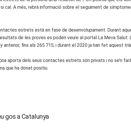
ral si cal. A més, rebrà informació sobre el seguiment de símptom
 contactes estrets està en fase de desenvolupament. Durant aqu
ultats de les proves es poden veure al portal La Meva Salut. L’ap
 anterior, fins als 265.715, i durant el 2020 ja han fet aquest tr
na aporta dels seus contactes estrets són privats i no se’n farà
na que ha donat positiu.
eu gos a Catalunya