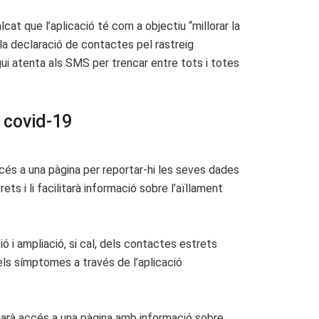
lcat que l’aplicació té com a objectiu “millorar la
 la declaració de contactes pel rastreig
ui atenta als SMS per trencar entre tots i totes
s covid-19
cés a una pàgina per reportar-hi les seves dades
ts i li facilitarà informació sobre l’aïllament
 i ampliació, si cal, dels contactes estrets
dels símptomes a través de l’aplicació
onarà accés a una pàgina amb informació sobre