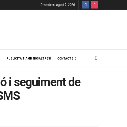
Divendres, agost 7, 2026
T
PUBLICITA’T AMB NOSALTRES!
CONTACTE
ció i seguiment de
 SMS