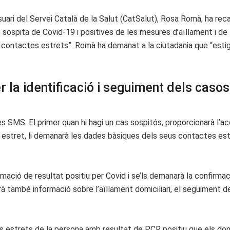
suari del Servei Català de la Salut (CatSalut), Rosa Romà, ha reca
b sospita de Covid-19 i positives de les mesures d’aïllament i de
s contactes estrets”. Romà ha demanat a la ciutadania que “estig
r la identificació i seguiment dels caso
 SMS. El primer quan hi hagi un cas sospitós, proporcionarà l’ac
e estret, li demanarà les dades bàsiques dels seus contactes estre
ió de resultat positiu per Covid i se’ls demanarà la confirmació
rà també informació sobre l’aïllament domiciliari, el seguiment 
tes estrets de la persona amb resultat de PCR positiu que els d