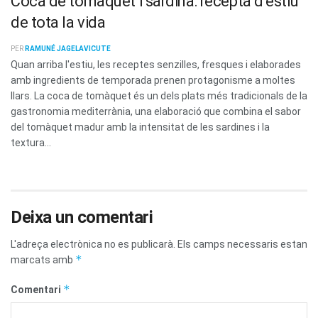
Coca de tomàquet i sardina: recepta d’estiu
de tota la vida
PER
RAMUNÉ JAGELAVICUTE
Quan arriba l'estiu, les receptes senzilles, fresques i elaborades
amb ingredients de temporada prenen protagonisme a moltes
llars. La coca de tomàquet és un dels plats més tradicionals de la
gastronomia mediterrània, una elaboració que combina el sabor
del tomàquet madur amb la intensitat de les sardines i la
textura...
Deixa un comentari
L'adreça electrònica no es publicarà.
Els camps necessaris estan
*
marcats amb
*
Comentari