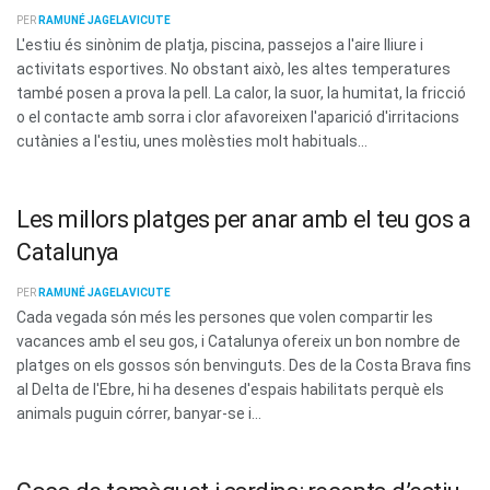
PER
RAMUNÉ JAGELAVICUTE
L'estiu és sinònim de platja, piscina, passejos a l'aire lliure i
activitats esportives. No obstant això, les altes temperatures
també posen a prova la pell. La calor, la suor, la humitat, la fricció
o el contacte amb sorra i clor afavoreixen l'aparició d'irritacions
cutànies a l'estiu, unes molèsties molt habituals...
Les millors platges per anar amb el teu gos a
Catalunya
PER
RAMUNÉ JAGELAVICUTE
Cada vegada són més les persones que volen compartir les
vacances amb el seu gos, i Catalunya ofereix un bon nombre de
platges on els gossos són benvinguts. Des de la Costa Brava fins
al Delta de l'Ebre, hi ha desenes d'espais habilitats perquè els
animals puguin córrer, banyar-se i...