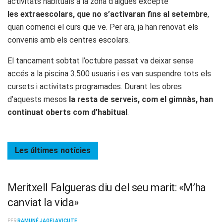
activitats habituals a la zona d’aigües excepte
les extraescolars, que no s’activaran fins al setembre
,
quan comenci el curs que ve. Per ara, ja han renovat els
convenis amb els centres escolars.
El tancament sobtat l’octubre passat va deixar sense
accés a la piscina 3.500 usuaris i es van suspendre tots els
cursets i activitats programades. Durant les obres
d’aquests mesos
la resta de serveis, com el gimnàs, han
continuat oberts com d’habitual
.
Les últimes
notícies
Meritxell Falgueras diu del seu marit: «M’ha
canviat la vida»
PER
RAMUNÉ JAGELAVICUTE