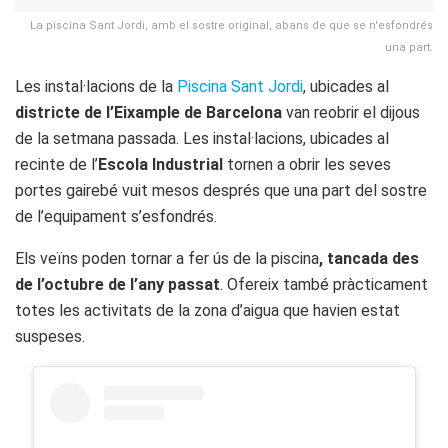
La piscina Sant Jordi, amb el sostre original, abans de que se n'esfondrés
una part.
Les instal·lacions de la
Piscina Sant Jordi
, ubicades al
districte de l’Eixample de Barcelona
van reobrir el dijous
de la setmana passada. Les instal·lacions, ubicades al
recinte de l’
Escola Industrial
tornen a obrir les seves
portes gairebé vuit mesos després que una part del sostre
de l’equipament s’esfondrés.
Els veïns poden tornar a fer ús de la piscina
, tancada des
de l’octubre de l’any passat
. Ofereix també pràcticament
totes les activitats de la zona d’aigua que havien estat
suspeses.