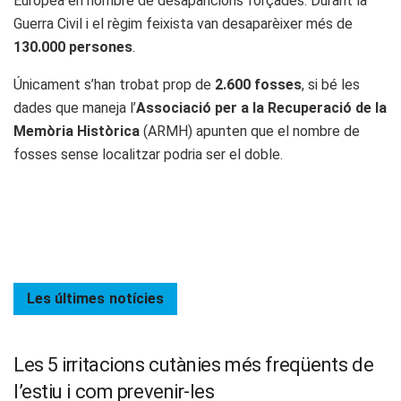
Europea en nombre de desaparicions forçades. Durant la
Guerra Civil i el règim feixista van desaparèixer més de
130.000 persones
.
Únicament s’han trobat prop de
2.600 fosses
, si bé les
dades que maneja l’
Associació per a la Recuperació de la
Memòria Històrica
(ARMH) apunten que el nombre de
fosses sense localitzar podria ser el doble.
Les últimes
notícies
Les 5 irritacions cutànies més freqüents de
l’estiu i com prevenir-les