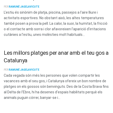
PER
RAMUNÉ JAGELAVICUTE
L'estiu és sinònim de platja, piscina, passejos a l'aire lliure i
activitats esportives. No obstant això, les altes temperatures
també posen a prova la pell. La calor, la suor, la humitat, la fricció
o el contacte amb sorra i clor afavoreixen l'aparició d'irritacions
cutànies a l'estiu, unes molèsties molt habituals...
Les millors platges per anar amb el teu gos a
Catalunya
PER
RAMUNÉ JAGELAVICUTE
Cada vegada són més les persones que volen compartir les
vacances amb el seu gos, i Catalunya ofereix un bon nombre de
platges on els gossos són benvinguts. Des de la Costa Brava fins
al Delta de l'Ebre, hi ha desenes d'espais habilitats perquè els
animals puguin córrer, banyar-se i...