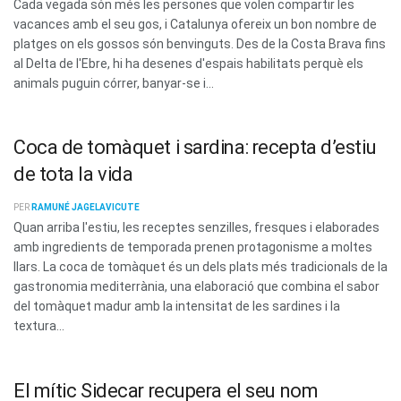
Cada vegada són més les persones que volen compartir les
vacances amb el seu gos, i Catalunya ofereix un bon nombre de
platges on els gossos són benvinguts. Des de la Costa Brava fins
al Delta de l'Ebre, hi ha desenes d'espais habilitats perquè els
animals puguin córrer, banyar-se i...
Coca de tomàquet i sardina: recepta d’estiu
de tota la vida
PER
RAMUNÉ JAGELAVICUTE
Quan arriba l'estiu, les receptes senzilles, fresques i elaborades
amb ingredients de temporada prenen protagonisme a moltes
llars. La coca de tomàquet és un dels plats més tradicionals de la
gastronomia mediterrània, una elaboració que combina el sabor
del tomàquet madur amb la intensitat de les sardines i la
textura...
El mític Sidecar recupera el seu nom