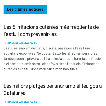
Les últimes
notícies
Les 5 irritacions cutànies més freqüents de
l’estiu i com prevenir-les
PER
RAMUNÉ JAGELAVICUTE
L'estiu és sinònim de platja, piscina, passejos a l'aire lliure i
activitats esportives. No obstant això, les altes temperatures
també posen a prova la pell. La calor, la suor, la humitat, la fricció
o el contacte amb sorra i clor afavoreixen l'aparició d'irritacions
cutànies a l'estiu, unes molèsties molt habituals...
Les millors platges per anar amb el teu gos a
Catalunya
PER
RAMUNÉ JAGELAVICUTE