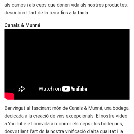
als camps i als ceps que donen vida als nostres productes,
descobrint l’art de la terra fins a la taula.
Canals & Munné
Benvingut al fascinant món de Canals & Munné, una bodega
dedicada a la creació de vins excepcionals. El nostre vídeo
a YouTube et convida a recórrer els ceps i les bodegues,
desvetllant l’art de la nostra vinificació d’alta qualitat i la