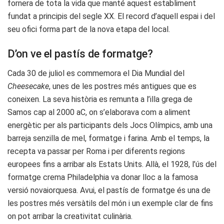
fornera de tota la vida que manté aquest establiment
fundat a principis del segle XX. El record d’aquell espai i del
seu ofici forma part de la nova etapa del local.
D’on ve el pastís de formatge?
Cada 30 de juliol es commemora el Dia Mundial del
Cheesecake
, unes de les postres més antigues que es
coneixen. La seva història es remunta a l’illa grega de
Samos cap al 2000 aC, on s’elaborava com a aliment
energètic per als participants dels Jocs Olímpics, amb una
barreja senzilla de mel, formatge i farina. Amb el temps, la
recepta va passar per Roma i per diferents regions
europees fins a arribar als Estats Units. Allà, el 1928, l’ús del
formatge crema Philadelphia va donar lloc a la famosa
versió novaiorquesa. Avui, el pastís de formatge és una de
les postres més versàtils del món i un exemple clar de fins
on pot arribar la creativitat culinària.