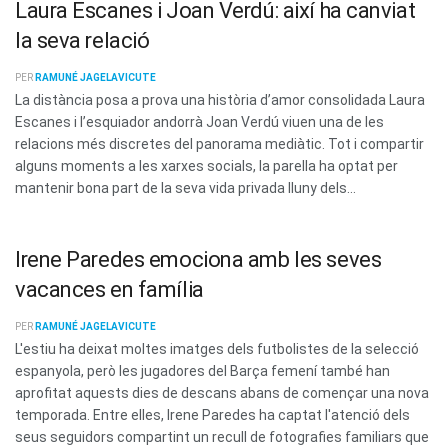
Laura Escanes i Joan Verdú: així ha canviat
la seva relació
PER
RAMUNÉ JAGELAVICUTE
La distància posa a prova una història d’amor consolidada Laura
Escanes i l’esquiador andorrà Joan Verdú viuen una de les
relacions més discretes del panorama mediàtic. Tot i compartir
alguns moments a les xarxes socials, la parella ha optat per
mantenir bona part de la seva vida privada lluny dels...
Irene Paredes emociona amb les seves
vacances en família
PER
RAMUNÉ JAGELAVICUTE
L'estiu ha deixat moltes imatges dels futbolistes de la selecció
espanyola, però les jugadores del Barça femení també han
aprofitat aquests dies de descans abans de començar una nova
temporada. Entre elles, Irene Paredes ha captat l'atenció dels
seus seguidors compartint un recull de fotografies familiars que