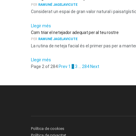
PER
RAMUNÉ JAGELAVICUTE
Considerat un espai de gran valor natural i paisatgístic,
ACTUALITAT
Llegir més
Com triar el netejador adequat per al teu rostre
PER
RAMUNÉ JAGELAVICUTE
La rutina de neteja facial és el primer pas per a manten
Llegir més
Page 2 of 284
Prev
1
2
3
…
284
Next
Política de cookies
Política de privacitat