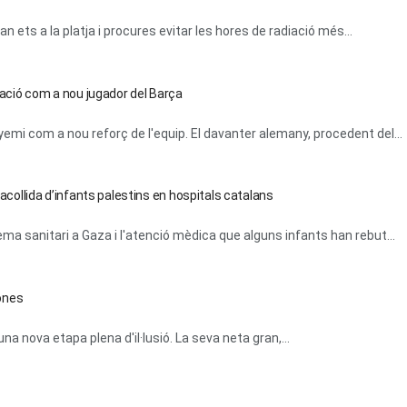
 ets a la platja i procures evitar les hores de radiació més...
ció com a nou jugador del Barça
emi com a nou reforç de l'equip. El davanter alemany, procedent del...
’acollida d’infants palestins en hospitals catalans
tema sanitari a Gaza i l'atenció mèdica que alguns infants han rebut...
ones
a nova etapa plena d'il·lusió. La seva neta gran,...