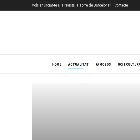
Vols anunciar-te a la revista la Torre de Barcelona?
Contacte
HOME
ACTUALITAT
FAMOSOS
OCI I CULTUR