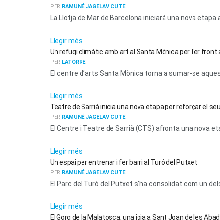
PER
RAMUNÉ JAGELAVICUTE
La Llotja de Mar de Barcelona iniciarà una nova etapa a 
ACTUALITAT
Llegir més
Un refugi climàtic amb art al Santa Mònica per fer front a
PER
LATORRE
El centre d’arts Santa Mònica torna a sumar-se aquest 
ACTUALITAT
Llegir més
Teatre de Sarrià inicia una nova etapa per reforçar el seu
PER
RAMUNÉ JAGELAVICUTE
El Centre i Teatre de Sarrià (CTS) afronta una nova etap
ACTUALITAT
Llegir més
Un espai per entrenar i fer barri al Turó del Putxet
PER
RAMUNÉ JAGELAVICUTE
El Parc del Turó del Putxet s'ha consolidat com un dels 
ACTUALITAT
Llegir més
El Gorg de la Malatosca, una joia a Sant Joan de les Ab