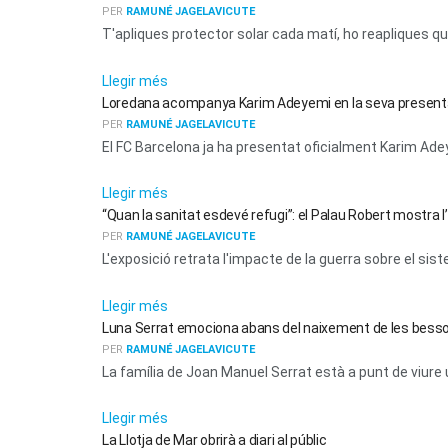
PER
RAMUNÉ JAGELAVICUTE
T'apliques protector solar cada matí, ho reapliques quan
ACTUALITAT
Llegir més
Loredana acompanya Karim Adeyemi en la seva presenta
PER
RAMUNÉ JAGELAVICUTE
El FC Barcelona ja ha presentat oficialment Karim Adey
ACTUALITAT
Llegir més
“Quan la sanitat esdevé refugi”: el Palau Robert mostra l
PER
RAMUNÉ JAGELAVICUTE
L'exposició retrata l'impacte de la guerra sobre el sis
ACTUALITAT
Llegir més
Luna Serrat emociona abans del naixement de les bess
PER
RAMUNÉ JAGELAVICUTE
La família de Joan Manuel Serrat està a punt de viure un
ACTUALITAT
Llegir més
La Llotja de Mar obrirà a diari al públic