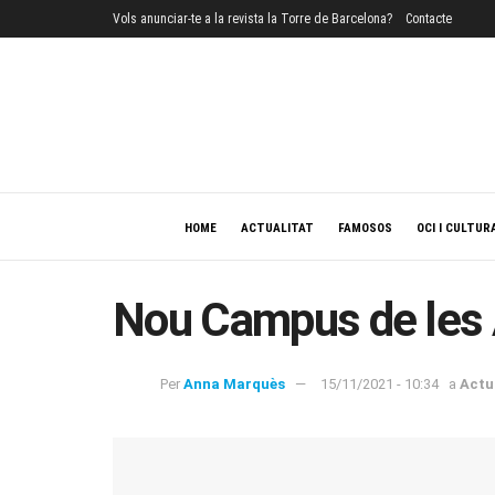
Vols anunciar-te a la revista la Torre de Barcelona?
Contacte
HOME
ACTUALITAT
FAMOSOS
OCI I CULTUR
Nou Campus de les 
Per
Anna Marquès
15/11/2021 - 10:34
a
Actu