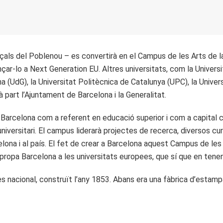
ençals del Poblenou – es convertirà en el Campus de les Arts de l
ançar-lo a Next Generation EU. Altres universitats, com la Univer
a (UdG), la Universitat Politècnica de Catalunya (UPC), la Univer
à part l’Ajuntament de Barcelona i la Generalitat.
Barcelona com a referent en educació superior i com a capital cult
 universitari. El campus liderarà projectes de recerca, diversos cu
ona i al país. El fet de crear a Barcelona aquest Campus de les A
apropa Barcelona a les universitats europees, que sí que en tenen
s nacional, construït l’any 1853. Abans era una fàbrica d’estampa