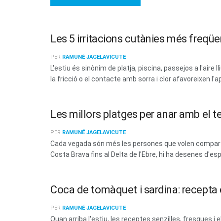
Les 5 irritacions cutànies més freqüen
PER
RAMUNÉ JAGELAVICUTE
L'estiu és sinònim de platja, piscina, passejos a l'aire 
la fricció o el contacte amb sorra i clor afavoreixen l'a
Les millors platges per anar amb el t
PER
RAMUNÉ JAGELAVICUTE
Cada vegada són més les persones que volen compartir
Costa Brava fins al Delta de l'Ebre, hi ha desenes d'esp
Coca de tomàquet i sardina: recepta d
PER
RAMUNÉ JAGELAVICUTE
Quan arriba l'estiu, les receptes senzilles, fresques