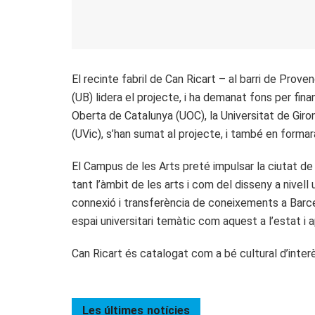
El recinte fabril de Can Ricart – al barri de Prov
(UB) lidera el projecte, i ha demanat fons per fin
Oberta de Catalunya (UOC), la Universitat de Giron
(UVic), s’han sumat al projecte, i també en formar
El Campus de les Arts preté impulsar la ciutat de 
tant l’àmbit de les arts i com del disseny a nivell
connexió i transferència de coneixements a Barcel
espai universitari temàtic com aquest a l’estat i 
Can Ricart és catalogat com a bé cultural d’interè
Les últimes
notícies