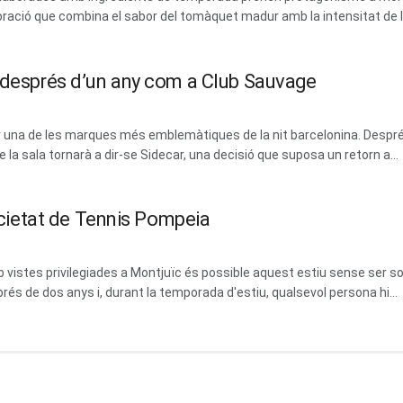
ració que combina el sabor del tomàquet madur amb la intensitat de les
m després d’un any com a Club Sauvage
erar una de les marques més emblemàtiques de la nit barcelonina. Des
la sala tornarà a dir-se Sidecar, una decisió que suposa un retorn a...
Societat de Tennis Pompeia
vistes privilegiades a Montjuïc és possible aquest estiu sense ser soci
prés de dos anys i, durant la temporada d'estiu, qualsevol persona hi...