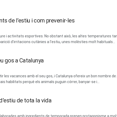
ts de l’estiu i com prevenir-les
lliure i activitats esportives. No obstant això, les altes temperatures tam
parició d'irritacions cutànies a l'estiu, unes molèsties molt habituals...
eu gos a Catalunya
 les vacances amb el seu gos, i Catalunya ofereix un bon nombre de 
ais habilitats perquè els animals puguin córrer, banyar-se i...
’estiu de tota la vida
 i elaborades amb ingredients de temporada prenen protagonisme a mol