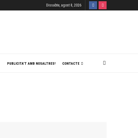
Dissabte, agost 8, 2026
T
PUBLICITA’T AMB NOSALTRES!
CONTACTE