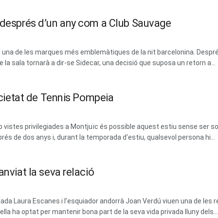
m després d’un any com a Club Sauvage
erar una de les marques més emblemàtiques de la nit barcelonina. Des
la sala tornarà a dir-se Sidecar, una decisió que suposa un retorn a...
Societat de Tennis Pompeia
vistes privilegiades a Montjuïc és possible aquest estiu sense ser soci
prés de dos anys i, durant la temporada d'estiu, qualsevol persona hi...
anviat la seva relació
dada Laura Escanes i l’esquiador andorrà Joan Verdú viuen una de les 
la ha optat per mantenir bona part de la seva vida privada lluny dels...