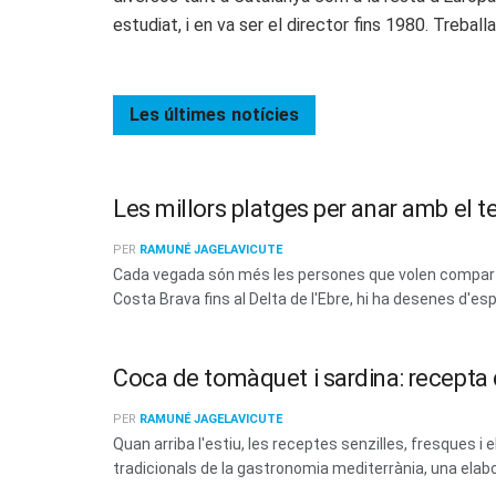
estudiat, i en va ser el director fins 1980. Trebal
Les últimes
notícies
Les millors platges per anar amb el t
PER
RAMUNÉ JAGELAVICUTE
Cada vegada són més les persones que volen compartir
Costa Brava fins al Delta de l'Ebre, hi ha desenes d'esp
Coca de tomàquet i sardina: recepta d
PER
RAMUNÉ JAGELAVICUTE
Quan arriba l'estiu, les receptes senzilles, fresques
tradicionals de la gastronomia mediterrània, una elabo