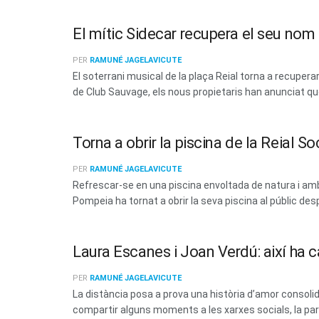
El mític Sidecar recupera el seu no
PER
RAMUNÉ JAGELAVICUTE
El soterrani musical de la plaça Reial torna a recup
de Club Sauvage, els nous propietaris han anunciat que 
Torna a obrir la piscina de la Reial 
PER
RAMUNÉ JAGELAVICUTE
Refrescar-se en una piscina envoltada de natura i amb 
Pompeia ha tornat a obrir la seva piscina al públic des
Laura Escanes i Joan Verdú: així ha c
PER
RAMUNÉ JAGELAVICUTE
La distància posa a prova una història d’amor consoli
compartir alguns moments a les xarxes socials, la parel