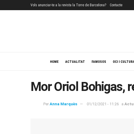
Vols anunciar-te a la revista la Torre de Barcelona?
Contacte
HOME
ACTUALITAT
FAMOSOS
OCI I CULTUR
Mor Oriol Bohigas, r
Per
Anna Marquès
01/12/2021 - 11:26
a
Actu