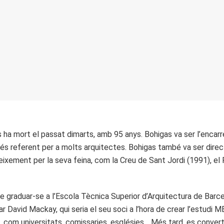
as ha mort el passat dimarts, amb 95 anys. Bohigas va ser l’enca
i és referent per a molts arquitectes. Bohigas també va ser direc
eixement per la seva feina, com la Creu de Sant Jordi (1991), el
e graduar-se a l’Escola Tècnica Superior d’Arquitectura de Barc
r David Mackay, qui seria el seu soci a l’hora de crear l’estudi 
, com universitats, comissaries, esglésies… Més tard, es convertí