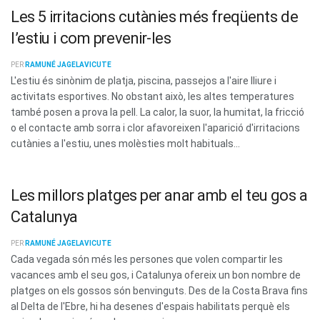
Les 5 irritacions cutànies més freqüents de
l’estiu i com prevenir-les
PER
RAMUNÉ JAGELAVICUTE
L'estiu és sinònim de platja, piscina, passejos a l'aire lliure i
activitats esportives. No obstant això, les altes temperatures
també posen a prova la pell. La calor, la suor, la humitat, la fricció
o el contacte amb sorra i clor afavoreixen l'aparició d'irritacions
cutànies a l'estiu, unes molèsties molt habituals...
Les millors platges per anar amb el teu gos a
Catalunya
PER
RAMUNÉ JAGELAVICUTE
Cada vegada són més les persones que volen compartir les
vacances amb el seu gos, i Catalunya ofereix un bon nombre de
platges on els gossos són benvinguts. Des de la Costa Brava fins
al Delta de l'Ebre, hi ha desenes d'espais habilitats perquè els