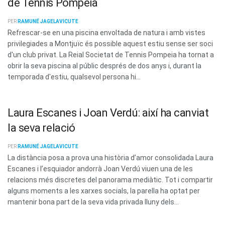
de Tennis Pompeia
PER
RAMUNÉ JAGELAVICUTE
Refrescar-se en una piscina envoltada de natura i amb vistes
privilegiades a Montjuïc és possible aquest estiu sense ser soci
d'un club privat. La Reial Societat de Tennis Pompeia ha tornat a
obrir la seva piscina al públic després de dos anys i, durant la
temporada d'estiu, qualsevol persona hi...
Laura Escanes i Joan Verdú: així ha canviat
la seva relació
PER
RAMUNÉ JAGELAVICUTE
La distància posa a prova una història d’amor consolidada Laura
Escanes i l’esquiador andorrà Joan Verdú viuen una de les
relacions més discretes del panorama mediàtic. Tot i compartir
alguns moments a les xarxes socials, la parella ha optat per
mantenir bona part de la seva vida privada lluny dels...