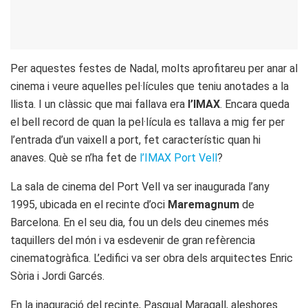
Per aquestes festes de Nadal, molts aprofitareu per anar al
cinema i veure aquelles pel·lícules que teniu anotades a la
llista. I un clàssic que mai fallava era
l’IMAX
. Encara queda
el bell record de quan la pel·lícula es tallava a mig fer per
l’entrada d’un vaixell a port, fet característic quan hi
anaves. Què se n’ha fet de
l’IMAX Port Vell
?
La sala de cinema del Port Vell va ser inaugurada l’any
1995, ubicada en el recinte d’oci
Maremagnum
de
Barcelona. En el seu dia, fou un dels deu cinemes més
taquillers del món i va esdevenir de gran refèrencia
cinematogràfica. L’edifici va ser obra dels arquitectes Enric
Sòria i Jordi Garcés.
En la inaguració del recinte, Pasqual Maragall, aleshores