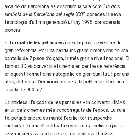
alcalde de Barcelona, va descriure la sala com
“un dels
símbols de la Barcelona del segle XXI”
, donades la seva
tecnologia d’última generació i, l’any 1995, considerada
pionera.
El
format de les pel·lícules
que s’hi projectaven era de
gran referència. Per una banda les grans dimensions en una
pantalla de 7 pisos d’alçada, la més gran a nivell nacional. El
format 3D va convertir el cinema en centre de referència
en aquest format cinematogràfic de gran qualitat. I per una
altra, el format
Omnimax
projecta la pel·lícula sobre una
cúpula de 900 m2.
La nitidesa i l’alçada de les pantalles van convertir l’IMAX
en un dels cinemes més concorreguts de l’època. La sala
té, perquè encara es manté l’edifici tot i suspendre
l’activitat, forma d’amfiteatre romà i està inclinada per a
garantir una visió perfecta des de qualsevol butaca.