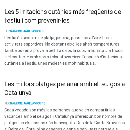
Les 5 irritacions cutànies més freqüents de
l’estiu i com prevenir-les
PER
RAMUNÉ JAGELAVICUTE
L'estiu és sinònim de platja, piscina, passejos a l'aire lliure i
activitats esportives. No obstant això, les altes temperatures
també posen a prova la pell. La calor, la suor, la humitat, la fricció
o el contacte amb sorra i clor afavoreixen l'aparició d'irritacions
cutànies a l'estiu, unes molèsties molt habituals...
Les millors platges per anar amb el teu gos a
Catalunya
PER
RAMUNÉ JAGELAVICUTE
Cada vegada són més les persones que volen compartir les
vacances amb el seu gos, i Catalunya ofereix un bon nombre de
platges on els gossos són benvinguts. Des de la Costa Brava fins
al Delta de l'Ebre, hi ha desenes d'espais habilitats perquè els