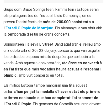
Grups com Bruce Springsteen, Rammstein i Estopa seran
els protagonistes de l’estiu al Lluís Companys, on es
preveu l’assistència de
més de 200.000 assistents a
l’
Estadi Olímpic de Montjuïc
.
Els alemanys ja van obrir ahir
la temporada d’estiu de grans concerts.
Springsteen i la seva E Street Band agafaran el relleu amb
una doble cita el 20 i 22 de juny, concerts que van esgotar
les entrades en pocs minuts després que sortissin a la
venda. Amb aquesta convocatòria,
the Boss
es convertirà
en l’artista que més vegades haurà actuat a l’escenari
olímpic,
amb vuit concerts en total.
Els mítics Estopa també marcaran una fita aquest
estiu:
s’han penjat la medalla d’haver estat els primers
artistes nacionals que han completat l’aforament de
l’Estadi Olímpic
. Els germans de Cornellà actuaran davant