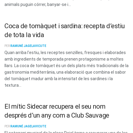
animals puguin córrer, banyar-se i...
Coca de tomàquet i sardina: recepta d’estiu
de tota la vida
PER
RAMUNÉ JAGELAVICUTE
Quan arriba l'estiu, les receptes senzilles, fresques i elaborades
amb ingredients de temporada prenen protagonisme a moltes
llars. La coca de tomàquet és un dels plats més tradicionals de la
gastronomia mediterrània, una elaboració que combina el sabor
del tomàquet madur amb la intensitat de les sardines i la
textura...
El mític Sidecar recupera el seu nom
després d’un any com a Club Sauvage
PER
RAMUNÉ JAGELAVICUTE
El soterrani musical de la plaça Reial torna a recuperar una de les