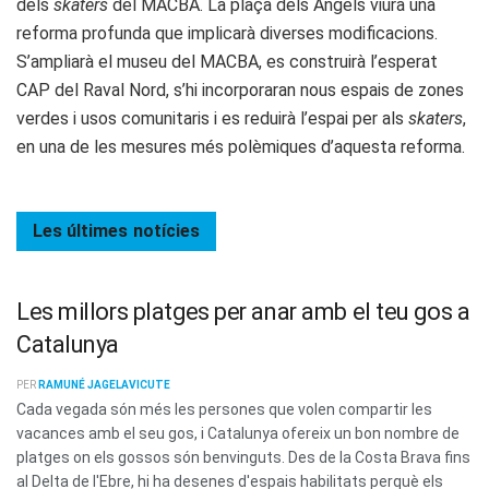
dels
skaters
del MACBA. La plaça dels Àngels viurà una
reforma profunda que implicarà diverses modificacions.
S’ampliarà el museu del MACBA, es construirà l’esperat
CAP del Raval Nord, s’hi incorporaran nous espais de zones
verdes i usos comunitaris i es reduirà l’espai per als
skaters
,
en una de les mesures més polèmiques d’aquesta reforma.
Les últimes
notícies
Les millors platges per anar amb el teu gos a
Catalunya
PER
RAMUNÉ JAGELAVICUTE
Cada vegada són més les persones que volen compartir les
vacances amb el seu gos, i Catalunya ofereix un bon nombre de
platges on els gossos són benvinguts. Des de la Costa Brava fins
al Delta de l'Ebre, hi ha desenes d'espais habilitats perquè els