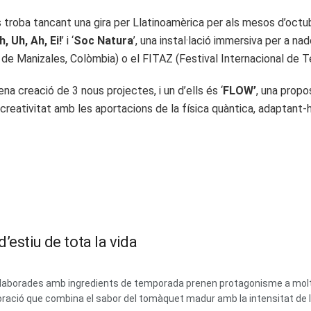
troba tancant una gira per Llatinoamèrica per als mesos d’octu
h, Uh, Ah, Ei!
’ i ‘
Soc Natura
’, una instal·lació immersiva per a n
de Manizales, Colòmbia) o el FITAZ (Festival Internacional de Te
na creació de 3 nous projectes, i un d’ells és ‘
FLOW’
, una propo
creativitat amb les aportacions de la física quàntica, adaptant-ho
’estiu de tota la vida
 i elaborades amb ingredients de temporada prenen protagonisme a mol
ració que combina el sabor del tomàquet madur amb la intensitat de les