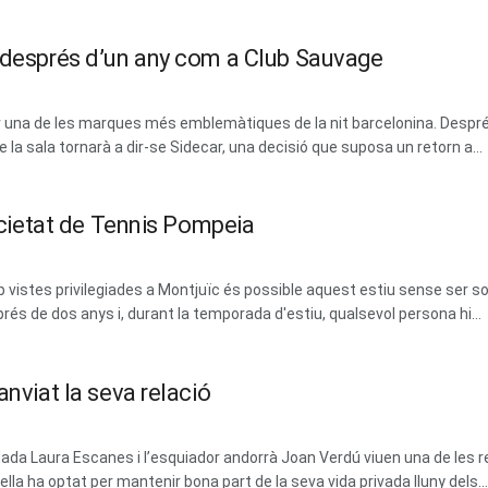
m després d’un any com a Club Sauvage
erar una de les marques més emblemàtiques de la nit barcelonina. Des
la sala tornarà a dir-se Sidecar, una decisió que suposa un retorn a...
Societat de Tennis Pompeia
vistes privilegiades a Montjuïc és possible aquest estiu sense ser soci
prés de dos anys i, durant la temporada d'estiu, qualsevol persona hi...
anviat la seva relació
dada Laura Escanes i l’esquiador andorrà Joan Verdú viuen una de les 
la ha optat per mantenir bona part de la seva vida privada lluny dels...