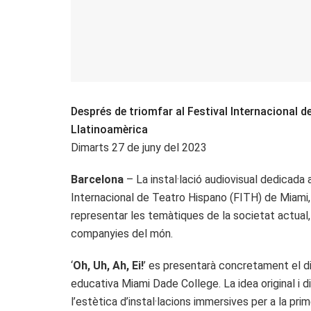
Després de triomfar al Festival Internacional de
Llatinoamèrica
Dimarts 27 de juny del 2023
Barcelona
– La instal·lació audiovisual dedicada a
Internacional de Teatro Hispano (FITH) de Miami, q
representar les temàtiques de la societat actual, 
companyies del món.
‘
Oh, Uh, Ah, Ei!
’ es presentarà concretament el dis
educativa Miami Dade College. La idea original i dir
l’estètica d’instal·lacions immersives per a la prim