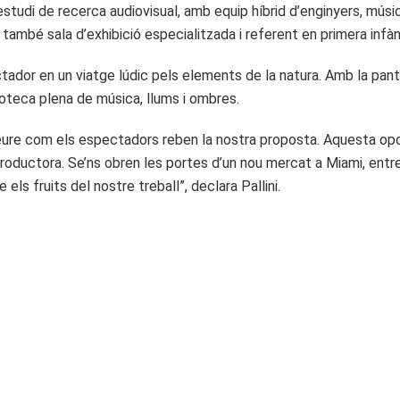
tudi de recerca audiovisual, amb equip híbrid d’enginyers, músic
també sala d’exhibició especialitzada i referent en primera infàn
ador en un viatge lúdic pels elements de la natura. Amb la pant
coteca plena de música, llums i ombres.
ure com els espectadors reben la nostra proposta. Aquesta oport
roductora. Se’ns obren les portes d’un nou mercat a Miami, entre L
ls fruits del nostre treball”, declara Pallini.