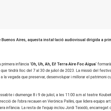
 Buenos Aires, aquesta instal·lació audiovisual dirigida a pri
 primera infància ‘
Oh, Uh, Ah, Ei! Terra·Aire·Foc·Aigua
‘ formar
ue tindrà lloc del 7 al 30 de juliol de 2023. La missió del festiv
a la vegada que preservar, desenvolupar i millorar el patrimoni cu
sabte i diumenge 8 i 9 de juliol, a les 11:00 a.m al teatre Koubek 
ecció de l’obra recauen en Verónica Pallini, que lidera equips artís
era infància. La resta de l’equip inclou Jordi Teixidó, encarregat d