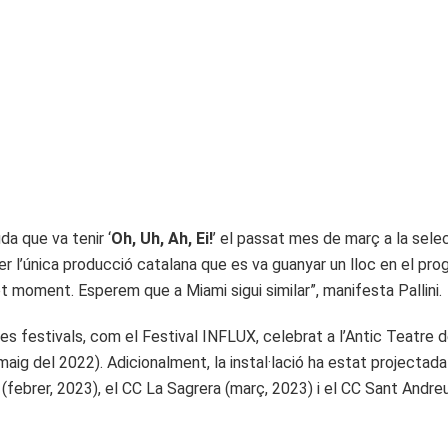
a que va tenir ‘
Oh, Uh, Ah, Ei!
’ el passat mes de març a la selec
ser l’única producció catalana que es va guanyar un lloc en el pro
t moment. Esperem que a Miami sigui similar”, manifesta Pallini.
tres festivals, com el Festival INFLUX, celebrat a l’Antic Teatr
maig del 2022). Adicionalment, la instal·lació ha estat projectada
(febrer, 2023), el CC La Sagrera (març, 2023) i el CC Sant Andreu 