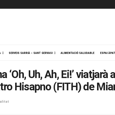
A
SERVEIS SARRIÀ – SANT GERVASI
ALIMENTACIÓ SALUDABLE
ESPAI ÀPA
 ‘Oh, Uh, Ah, Ei!’ viatjarà a
atro Hisapno (FITH) de Mi
alitat