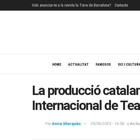
Vols anunciar-te a la revista la Torre de Barcelona?
Contacte
HOME
ACTUALITAT
FAMOSOS
OCI I CULTUR
La producció catalana
Internacional de Te
Per
Anna Marquès
29/06/2023 - 16:58
a
Actu