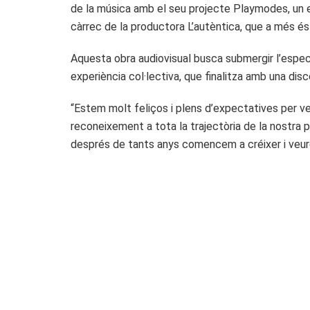
de la música amb el seu projecte Playmodes, un es
càrrec de la productora L’autèntica, que a més és 
Aquesta obra audiovisual busca submergir l’espect
experiència col·lectiva, que finalitza amb una dis
“Estem molt feliços i plens d’expectatives per ve
reconeixement a tota la trajectòria de la nostra p
després de tants anys comencem a créixer i veure e