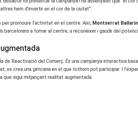
at dissabte va presentar la campanya i ha assenyalat que “el cor d
altres hem d’invertir en el cor de la ciutat”.
s per promoure l’activitat en el centre. Així,
Montserrat Ballarín
ls barcelonins a tornar al centre, a reconèixer i gaudir del potenc
 augmentada
la de Reactivació del Comerç. És una campanya interactiva basad
at, es crea una gimcana en el que tothom pot participar. I l’ex
a que sigui mitjançant realitat augmentada.
n