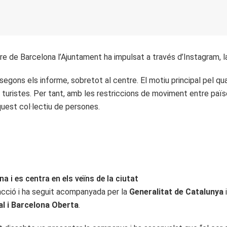
re de Barcelona l’Ajuntament ha impulsat a través d’Instagram, 
egons els informe, sobretot al centre. El motiu principal pel qual
 turistes. Per tant, amb les restriccions de moviment entre païs
quest col·lectiu de persones.
 i es centra en els veïns de la ciutat
acció i ha seguit acompanyada per la
Generalitat de Catalunya
al i Barcelona Oberta
.