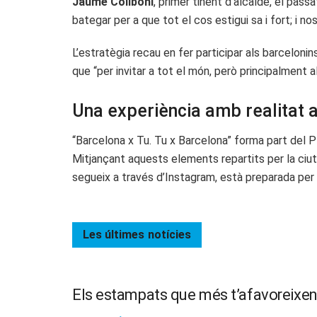
Jaume Collboni
, primer tinent d’alcalde, el pass
bategar per a que tot el cos estigui sa i fort; i nos
L’estratègia recau en fer participar als barcelonin
que “per invitar a tot el món, però principalment a
Una experiència amb realitat
“Barcelona x Tu. Tu x Barcelona” forma part del P
Mitjançant aquests elements repartits per la ciut
segueix a través d’Instagram, està preparada per 
Les últimes
notícies
Els estampats que més t’afavoreixe