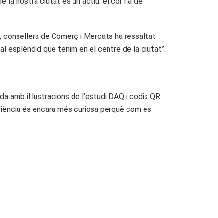
e la nostra ciutat és un actiu: el cor ha de
, consellera de Comerç i Mercats ha ressaltat
ial esplèndid que tenim en el centre de la ciutat”.
a amb il·lustracions de l’estudi DAQ i codis QR.
periència és encara més curiosa perquè com es