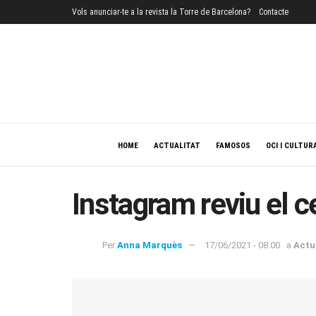
Vols anunciar-te a la revista la Torre de Barcelona?
Contacte
HOME
ACTUALITAT
FAMOSOS
OCI I CULTUR
Instagram reviu el 
Per
Anna Marquès
17/06/2021 - 08:00
a
Actu