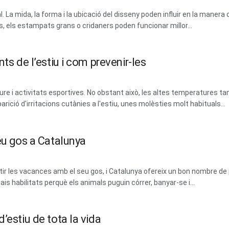
La mida, la forma i la ubicació del disseny poden influir en la manera 
, els estampats grans o cridaners poden funcionar millor...
ts de l’estiu i com prevenir-les
lliure i activitats esportives. No obstant això, les altes temperatures tam
parició d'irritacions cutànies a l'estiu, unes molèsties molt habituals...
eu gos a Catalunya
 les vacances amb el seu gos, i Catalunya ofereix un bon nombre de 
ais habilitats perquè els animals puguin córrer, banyar-se i...
’estiu de tota la vida