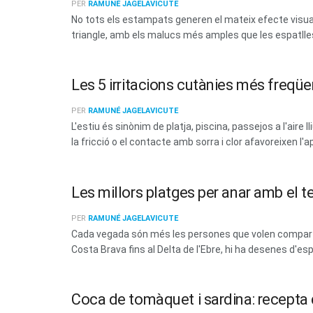
PER
RAMUNÉ JAGELAVICUTE
No tots els estampats generen el mateix efecte visual. 
triangle, amb els malucs més amples que les espatlles
Les 5 irritacions cutànies més freqüen
PER
RAMUNÉ JAGELAVICUTE
L'estiu és sinònim de platja, piscina, passejos a l'aire 
la fricció o el contacte amb sorra i clor afavoreixen l'a
Les millors platges per anar amb el t
PER
RAMUNÉ JAGELAVICUTE
Cada vegada són més les persones que volen compartir
Costa Brava fins al Delta de l'Ebre, hi ha desenes d'esp
Coca de tomàquet i sardina: recepta d