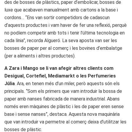
des de bosses de plàstics, paper d’embolicar, bosses de
luxe que acabaven manualment amb cartons a la base i
cordons… “Ens van sortir competidors de cadascun
d’aquests productes i vam haver de fer una reflexió, perquè
no podíem competir amb tots i tenir l’última tecnologia en
cada línia”, recorda Algueró. La seva aposta van ser les
bosses de paper per al comerç i les bovines d’embalatge
(per a aliments i altres productes).
A Zara i Mango se li van afegir altres clients com
Desigual, Cortefiel, Mediamarkt o les Perfumeries
Júlia
. Ara, en tenen més d’un miler, però aquests són els
principals. “Som els primers que vam introduir la bossa de
paper amb nanses fabricada de manera industrial. Abans
només eren màquines de plàstic i les de paper eren sense
base i sense nanses”, destaca. Aquesta nova maquinària
que van introduir va permetre al comerç deixa d’utilitzar les
bosses de plàstic.