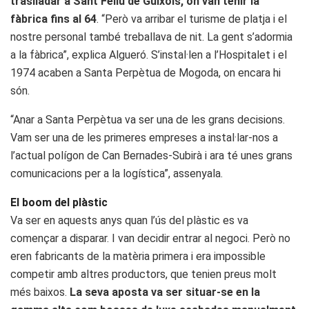
traslladar a Sant Feliu de Guíxols, on van tenir la
fàbrica fins al 64
. “Però va arribar el turisme de platja i el
nostre personal també treballava de nit. La gent s’adormia
a la fàbrica”, explica Algueró. S’instal·len a l’Hospitalet i el
1974 acaben a Santa Perpètua de Mogoda, on encara hi
són.
“Anar a Santa Perpètua va ser una de les grans decisions.
Vam ser una de les primeres empreses a instal·lar-nos a
l’actual polígon de Can Bernades-Subirà i ara té unes grans
comunicacions per a la logística”, assenyala.
El boom del plàstic
Va ser en aquests anys quan l’ús del plàstic es va
començar a disparar. I van decidir entrar al negoci. Però no
eren fabricants de la matèria primera i era impossible
competir amb altres productors, que tenien preus molt
més baixos.
La seva aposta va ser situar-se en la