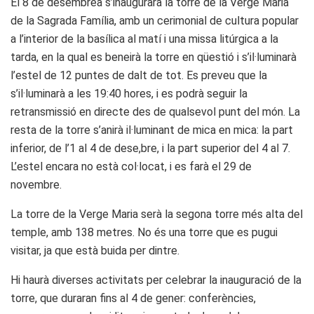
El 8 de desembrea s’inaugurarà la torre de la Verge Maria
de la Sagrada Família, amb un cerimonial de cultura popular
a l’interior de la basílica al matí i una missa litúrgica a la
tarda, en la qual es beneirà la torre en qüestió i s’il·luminarà
l’estel de 12 puntes de dalt de tot. Es preveu que la
s’il·luminarà a les 19:40 hores, i es podrà seguir la
retransmissió en directe des de qualsevol punt del món. La
resta de la torre s’anirà il·luminant de mica en mica: la part
inferior, de l’1 al 4 de dese,bre, i la part superior del 4 al 7.
L’estel encara no està col·locat, i es farà el 29 de
novembre.
La torre de la Verge Maria serà la segona torre més alta del
temple, amb 138 metres. No és una torre que es pugui
visitar, ja que està buida per dintre.
Hi haurà diverses activitats per celebrar la inauguració de la
torre, que duraran fins al 4 de gener: conferències,