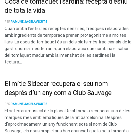
Coca de tomàquet i sardina: recepta d’estiu
de tota la vida
PER
RAMUNÉ JAGELAVICUTE
Quan arriba l'estiu, les receptes senzilles, fresques i elaborades
amb ingredients de temporada prenen protagonisme a moltes
llars. La coca de tomàquet és un dels plats més tradicionals de la
gastronomia mediterrània, una elaboració que combina el sabor
del tomàquet madur amb la intensitat de les sardines i la
textura...
El mític Sidecar recupera el seu nom
després d’un any com a Club Sauvage
PER
RAMUNÉ JAGELAVICUTE
El soterrani musical de la plaça Reial torna a recuperar una de les
marques més emblemàtiques de la nit barcelonina. Després
d'aproximadament un any funcionant sota el nom de Club
Sauvage, els nous propietaris han anunciat que la sala tornarà a