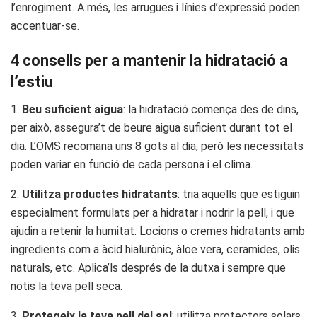
l’enrogiment. A més, les arrugues i línies d’expressió poden
accentuar-se.
4 consells per a mantenir la hidratació a
l’estiu
1.
Beu suficient aigua
: la hidratació comença des de dins,
per això, assegura’t de beure aigua suficient durant tot el
dia. L’OMS recomana uns 8 gots al dia, però les necessitats
poden variar en funció de cada persona i el clima.
2.
Utilitza productes hidratants
: tria aquells que estiguin
especialment formulats per a hidratar i nodrir la pell, i que
ajudin a retenir la humitat. Locions o cremes hidratants amb
ingredients com a àcid hialurònic, àloe vera, ceramides, olis
naturals, etc. Aplica’ls després de la dutxa i sempre que
notis la teva pell seca.
3.
Protegeix la teva pell del sol
: utilitza protectors solars