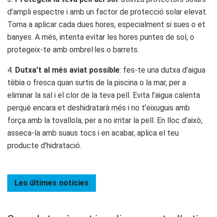
d’ampli espectre i amb un factor de protecció solar elevat.
Torna a aplicar cada dues hores, especialment si sues o et
banyes. A més, intenta evitar les hores puntes de sol, o
protegeix-te amb ombrel·les o barrets.
4.
Dutxa’t al més aviat possible
: fes-te una dutxa d’aigua
tèbia o fresca quan surtis de la piscina o la mar, per a
eliminar la sal i el clor de la teva pell. Evita l’aigua calenta
perquè encara et deshidratarà més i no t’eixuguis amb
força amb la tovallola, per a no irritar la pell. En lloc d’això,
asseca-la amb suaus tocs i en acabar, aplica el teu
producte d’hidratació.
Les últimes
notícies