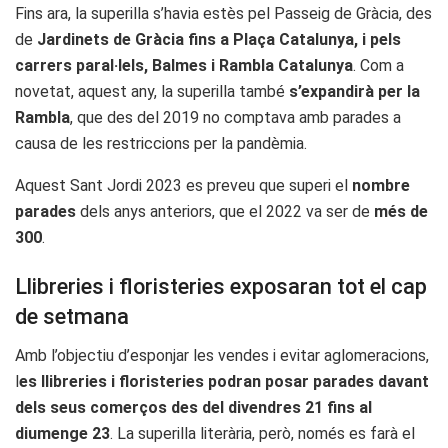
Fins ara, la superilla s’havia estès pel Passeig de Gràcia, des
de
Jardinets de Gràcia fins a Plaça Catalunya, i pels
carrers paral·lels, Balmes i Rambla Catalunya
. Com a
novetat, aquest any, la superilla també
s’expandirà per la
Rambla
, que des del 2019 no comptava amb parades a
causa de les restriccions per la pandèmia.
Aquest Sant Jordi 2023 es preveu que superi el
nombre
parades
dels anys anteriors, que el 2022 va ser de
més de
300
.
Llibreries i floristeries exposaran tot el cap
de setmana
Amb l’objectiu d’esponjar les vendes i evitar aglomeracions,
l
es llibreries i floristeries podran posar parades davant
dels seus comerços des del divendres 21 fins al
diumenge 23
. La superilla literària, però, només es farà el