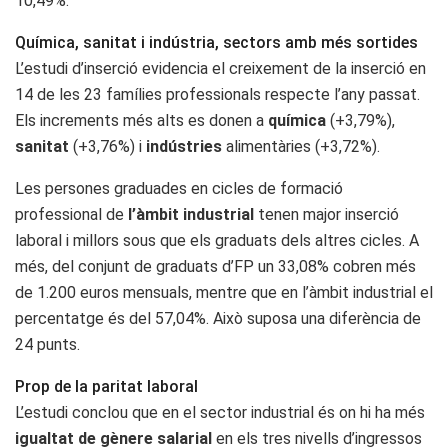
10,49%.
Química, sanitat i indústria, sectors amb més sortides
L’estudi d’inserció evidencia el creixement de la inserció en
14 de les 23 famílies professionals respecte l’any passat.
Els increments més alts es donen a
química
(+3,79%),
sanitat
(+3,76%) i
indústries
alimentàries (+3,72%).
Les persones graduades en cicles de formació
professional de
l’àmbit
industrial
tenen major inserció
laboral i millors sous que els graduats dels altres cicles. A
més, del conjunt de graduats d’FP un 33,08% cobren més
de 1.200 euros mensuals, mentre que en l’àmbit industrial el
percentatge és del 57,04%. Això suposa una diferència de
24 punts.
Prop de la paritat laboral
L’estudi conclou que en el sector industrial és on hi ha més
igualtat de gènere salarial
en els tres nivells d’ingressos