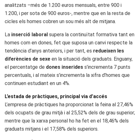
analitzats –més de 1.200 euros mensuals, entre 900 i
1.200, i per sota de 900 euros-, mentre que en la resta de
cicles els homes cobren un sou més alt de mitjana.
La
inserció laboral
supera la continuïtat formativa tant en
homes com en dones, fet que suposa un canvi respecte la
tendència d’anys anteriors, i per tant, es
redueixen les
diferències de sexe
en la situació dels graduats. Enguany,
el percentatge de
dones
inserides
s’incrementa 7 punts
percentuals, i al mateix s’incrementa la xifra d’homes que
continuen estudiant en un 4%.
L’estada de pràctiques, principal via d’accés
L’empresa de pràctiques ha proporcionat la feina al 27,46%
dels ocupats de grau mitjà i al 25,52% dels de grau superior;
mentre que la xarxa personal ho ha fet en el 18,46% dels
graduats mitjans i el 17,58% dels superiors.