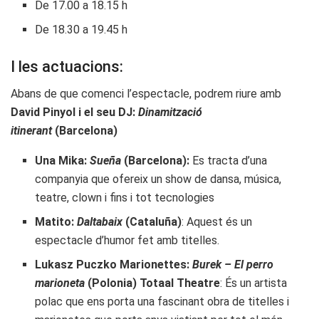
De 17.00 a 18.15 h
De 18.30 a 19.45 h
I les actuacions:
Abans de que comenci l’espectacle, podrem riure amb
David Pinyol i el seu DJ:
Dinamització
itinerant
(Barcelona)
Una Mika:
Sueña
(Barcelona):
Es tracta d’una
companyia que ofereix un show de dansa, música,
teatre, clown i fins i tot tecnologies
Matito:
Daltabaix
(Cataluña)
: Aquest és un
espectacle d’humor fet amb titelles.
Lukasz Puczko Marionettes:
Burek – El perro
marioneta
(Polonia) Totaal Theatre
: És un artista
polac que ens porta una fascinant obra de titelles i