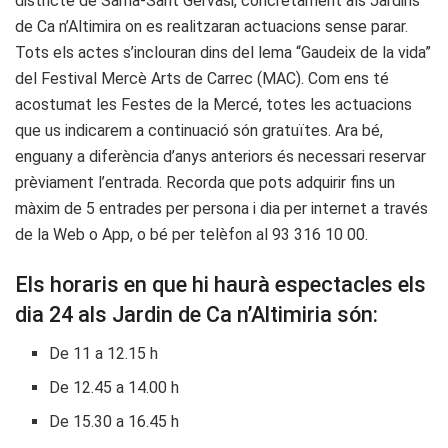
districte de Sarrià-Sant Gervasi, concretament als Jardins
de Ca n’Altimira on es realitzaran actuacions sense parar.
Tots els actes s’inclouran dins del lema “Gaudeix de la vida”
del Festival Mercè Arts de Carrec (MAC). Com ens té
acostumat les Festes de la Mercé, totes les actuacions
que us indicarem a continuació són gratuïtes. Ara bé,
enguany a diferència d’anys anteriors és necessari reservar
prèviament l’entrada. Recorda que pots adquirir fins un
màxim de 5 entrades per persona i dia per internet a través
de la Web o App, o bé per telèfon al 93 316 10 00.
Els horaris en que hi haurà espectacles els
dia 24 als Jardin de Ca n’Altimiria són:
De 11 a 12.15 h
De 12.45 a 14.00 h
De 15.30 a 16.45 h