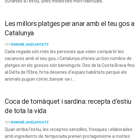
cutànies a l'estiu, unes molèsties molt habituals...
Les millors platges per anar amb el teu gos a
Catalunya
PER
RAMUNÉ JAGELAVICUTE
Cada vegada són més les persones que volen compartir les
vacances amb el seu gos, i Catalunya ofereix un bon nombre de
platges on els gossos són benvinguts. Des de la Costa Brava fins
al Delta de l'Ebre, hi ha desenes d'espais habilitats perquè els
animals puguin córrer, banyar-se i...
Coca de tomàquet i sardina: recepta d’estiu
de tota la vida
PER
RAMUNÉ JAGELAVICUTE
Quan arriba l'estiu, les receptes senzilles, fresques i elaborades
amb ingredients de temporada prenen protagonisme a moltes