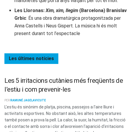
marionetes que porta anys viatjant per tot el món.
Les Lloronas:
Xim, xim, llegim
(Barcelona) Branislav
Grbic
: És una obra dramatúrgica protagonitzada per
Anna Castells i Neus Gispert. La música hi és molt
present durant tot l’espectacle
Les últimes
notícies
Les 5 irritacions cutànies més freqüents de
l’estiu i com prevenir-les
PER
RAMUNÉ JAGELAVICUTE
L'estiu és sinònim de platja, piscina, passejos a l'aire lliure i
activitats esportives. No obstant això, les altes temperatures
també posen a prova la pell. La calor, la suor, la humitat, la fricció
o el contacte amb sorra i clor afavoreixen l'aparició d'irritacions